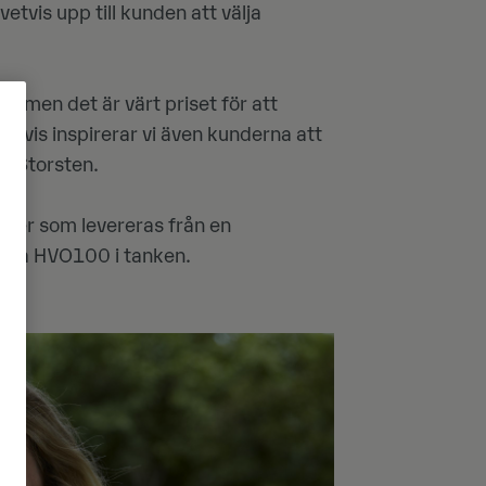
tvis upp till kunden att välja
, men det är värt priset för att
svis inspirerar vi även kunderna att
na Storsten.
iner som levereras från en
ålla HVO100 i tanken.