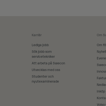
Karriär
Om S
Lediga jobb
Om fö
Sök jobb som
Nyhet
servicetekniker
Evene
Att arbeta på Swecon
Swec
Utvecklas med oss
Innov
Studenter och
Faktur
nyutexaminerade
Nedla
Inköp
Konta
Volvo