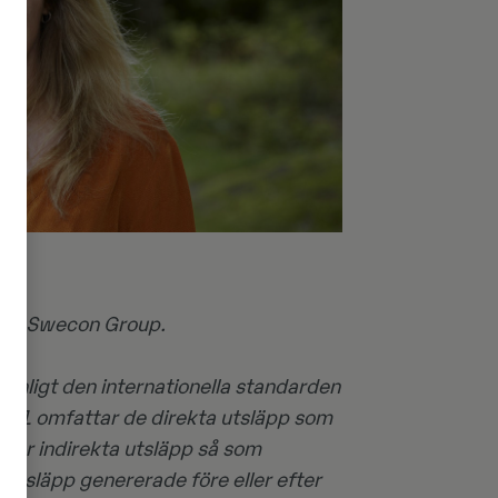
f på Swecon Group.
p enligt den internationella standarden
e 1 omfattar de direkta utsläpp som
 är indirekta utsläpp så som
 utsläpp genererade före eller efter