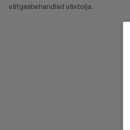
vätgasbehandlad växtolja.