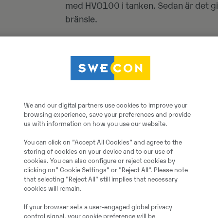
med HVO100 i tanken. Sedan är det give
bränsle.
– Det innebär en kostnadsökning för oss
minska vårt klimatavtryck. Förhoppning
välja ett fossilfritt bränsle, säger Hele
Målet under 2023 är att alla nya mask
We and our digital partners use cookies to improve your
Sweconanläggning i Sverige ska inneh
browsing experience, save your preferences and provide
us with information on how you use our website.
You can click on ”Accept All Cookies” and agree to the
storing of cookies on your device and to our use of
cookies. You can also configure or reject cookies by
clicking on” Cookie Settings” or "Reject All". Please note
that selecting "Reject All" still implies that necessary
cookies will remain.
If your browser sets a user-engaged global privacy
control signal, your cookie preference will be