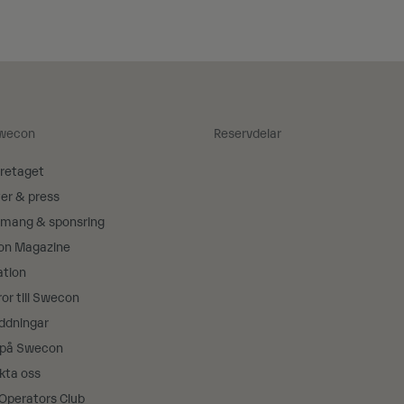
wecon
Reservdelar
retaget
er & press
mang & sponsring
on Magazine
ation
or till Swecon
ddningar
 på Swecon
kta oss
 Operators Club