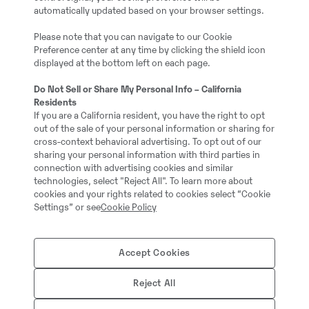
automatically updated based on your browser settings.
Please note that you can navigate to our Cookie
Preference center at any time by clicking the shield icon
displayed at the bottom left on each page.
Do Not Sell or Share My Personal Info – California
Residents
If you are a California resident, you have the right to opt
out of the sale of your personal information or sharing for
cross-context behavioral advertising. To opt out of our
sharing your personal information with third parties in
connection with advertising cookies and similar
technologies, select "Reject All". To learn more about
cookies and your rights related to cookies select “Cookie
Bild: Helena Storsten, hållbarhetsche
Settings” or see
Cookie Policy
*
Scope är ett sätt att redovisa utsläp
Accept Cookies
Green House Gas, GHG, Protocol. Scop
sker i den egna verksamheten. Scope 2
Reject All
elförbrukning och Scope 3 är indirekta