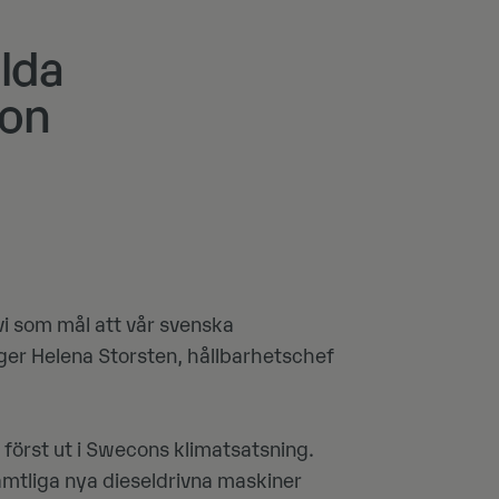
ålda
con
vi som mål att vår svenska
äger Helena Storsten, hållbarhetschef
 först ut i Swecons klimatsatsning.
samtliga nya dieseldrivna maskiner