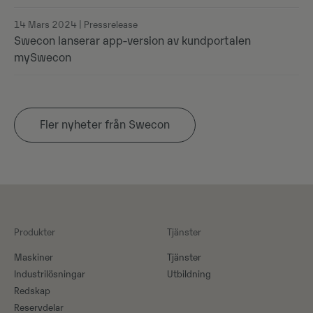
14 Mars 2024 | Pressrelease
Swecon lanserar app-version av kundportalen
mySwecon
Fler nyheter från Swecon
Produkter
Tjänster
Maskiner​
Tjänster
Industrilösningar
Utbildning
Redskap
Reservdelar