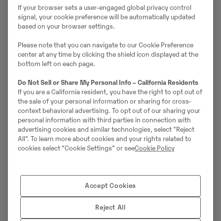
If your browser sets a user-engaged global privacy control
signal, your cookie preference will be automatically updated
based on your browser settings.
Please note that you can navigate to our Cookie Preference
center at any time by clicking the shield icon displayed at the
bottom left on each page.
Do Not Sell or Share My Personal Info – California Residents
Med mySwecon får du snabb översikt av dina
If you are a California resident, you have the right to opt out of
maskiners position, serienummer och avtal. Du får även
the sale of your personal information or sharing for cross-
ett verktyg för att analysera och jämföra dina
context behavioral advertising. To opt out of our sharing your
personal information with third parties in connection with
maskiners driftstid, tomgångskörning och
advertising cookies and similar technologies, select "Reject
bränsleförbrukning. Verktyget möjliggör också analys
All". To learn more about cookies and your rights related to
av bränslekostnader och klimatavtryck så att din
cookies select “Cookie Settings” or see
Cookie Policy
maskinflotta kan bli så effektiv som möjlig
Accept Cookies
3
Reject All