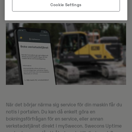
Cookie Settings
Missa aldrig ett servicetillfälle
När det börjar närma sig service för din maskin får du
notis i portalen. Du kan då enkelt göra en
bokningsförfrågan för en service, eller annan
verkstadstjänst direkt i mySwecon. Swecons Uptime