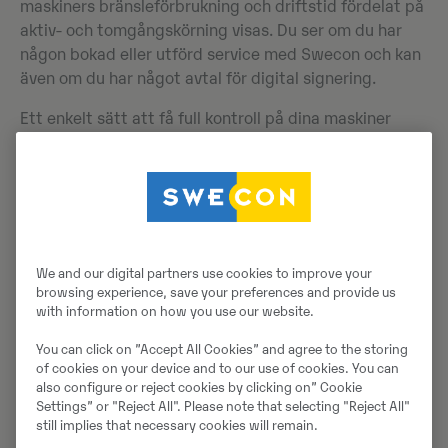
maskiners bränsleförbrukning och driftstid fördelat på
aktiv- och tomgångskörning visas. Du ser om du har
någon bokad eller utförd service med Swecon och kan
även om du har något avtal för digital signering.
Ett enkelt sätt att få full kontroll på dina maskiner
varje dag helt enkelt.
2
We and our digital partners use cookies to improve your
browsing experience, save your preferences and provide us
Analysera dina maskindata
with information on how you use our website.
You can click on ”Accept All Cookies” and agree to the storing
of cookies on your device and to our use of cookies. You can
also configure or reject cookies by clicking on” Cookie
Settings” or "Reject All". Please note that selecting "Reject All"
still implies that necessary cookies will remain.