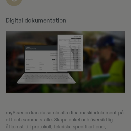
Digital dokumentation
mySwecon kan du samla alla dina maskindokument på
ett och samma ställe. Skapa enkel och översiktlig
åtkomst till protokoll, tekniska specifikationer,