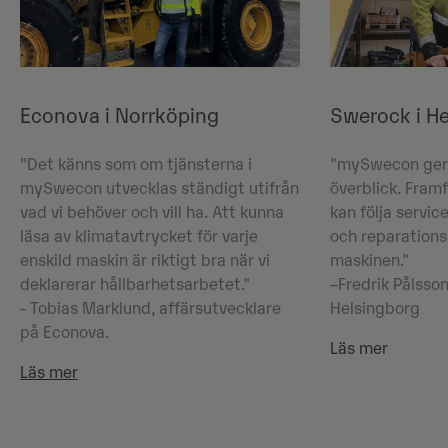
Econova i Norrköping
Swerock i He
"Det känns som om tjänsterna i
"mySwecon ger 
mySwecon utvecklas ständigt utifrån
överblick. Fram
vad vi behöver och vill ha. Att kunna
kan följa servic
läsa av klimatavtrycket för varje
och
reparations
enskild maskin är riktigt bra när vi
maskinen."
deklarerar hållbarhetsarbetet."
–Fredrik Pålsson
- Tobias Marklund, affärsutvecklare
Helsingborg​​
på Econova.
Läs mer
Läs mer