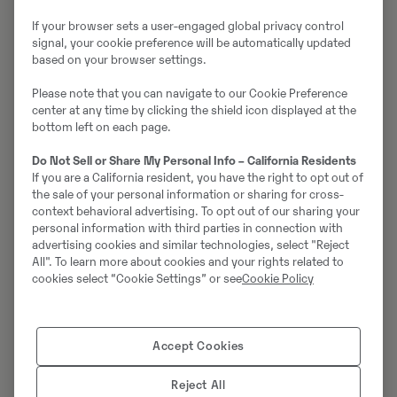
If your browser sets a user-engaged global privacy control
signal, your cookie preference will be automatically updated
5,4 miljarder SEK i omsättning
based on your browser settings.
Please note that you can navigate to our Cookie Preference
center at any time by clicking the shield icon displayed at the
bottom left on each page.
Do Not Sell or Share My Personal Info – California Residents
Volvo CE
If you are a California resident, you have the right to opt out of
the sale of your personal information or sharing for cross-
ny ägare
context behavioral advertising. To opt out of our sharing your
av
personal information with third parties in connection with
advertising cookies and similar technologies, select "Reject
Swecon
All". To learn more about cookies and your rights related to
cookies select “Cookie Settings” or see
Cookie Policy
I juni 2025 tillkännagavs att Volvo Construction
Accept Cookies
Equipment (Volvo CE) nått en överenskommelse med
Lantmännen om att förvärva
Swecon
, med verksamhet
Reject All
i Sverige, Tyskland, Estland, Lettland och Litauen –