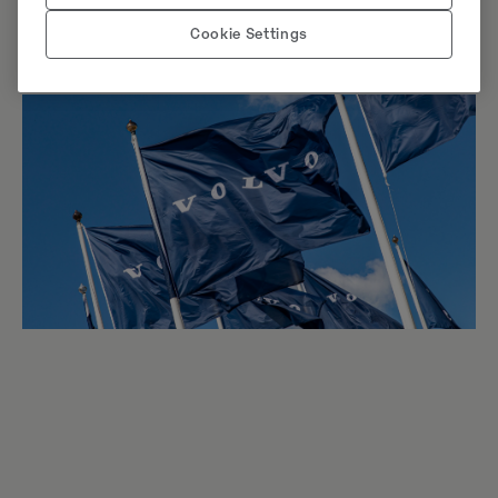
samt
Entrack
. Förvärvet har nu framgångsrikt slutförts
Cookie Settings
och
Swecon
är
därmed en del av Volvo CE.