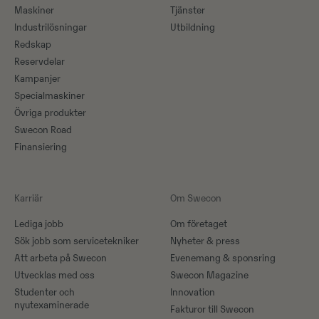
Maskiner​
Tjänster
Industrilösningar
Utbildning
Redskap
Reservdelar
Kampanjer
Specialmaskiner
Övriga produkter
Swecon Road
Finansiering
Karriär
Om Swecon
Lediga jobb
Om företaget
Sök jobb som servicetekniker
Nyheter & press
Att arbeta på Swecon
Evenemang & sponsring
Utvecklas med oss
Swecon Magazine
Studenter och
Innovation
nyutexaminerade
Fakturor till Swecon