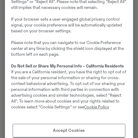
Settings” or "Reject All". Please note that selecting "Reject All"
still implies that necessary cookies will remain.
Senaste
If your browser sets a user-engaged global privacy control
nyheterna
signal, your cookie preference will be automatically updated
based on your browser settings.
om
Please note that you can navigate to our Cookie Preference
eldrivet
center at any time by clicking the shield icon displayed at the
bottom left on each page.
03 Juli 2026 |
Do Not Sell or Share My Personal Info – California Residents
Hög prestanda och låg miljöpåverkan i praktiken
If you are a California resident, you have the right to opt out of
hos Stena Recycling
the sale of your personal information or sharing for cross-
context behavioral advertising. To opt out of our sharing your
personal information with third parties in connection with
03 Juli 2026 |
advertising cookies and similar technologies, select "Reject
Körglädje och effektivitet när Wasa Åkarn testar
All". To learn more about cookies and your rights related to
L90 Electric
cookies select “Cookie Settings” or see
Cookie Policy
03 Juli 2026 |
Tyst drift dygnet runt med Volvo L90 Electric hos
Accept Cookies
Norgips