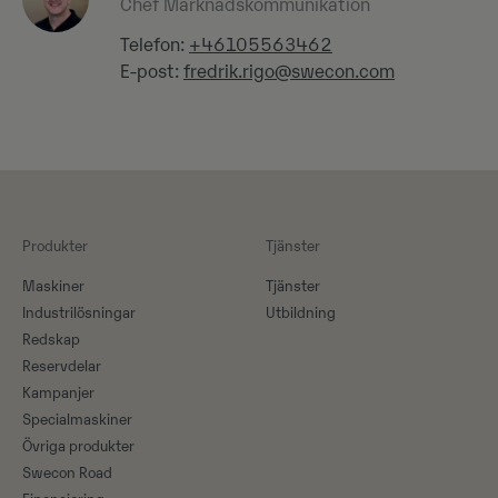
Chef Marknadskommunikation
Telefon:
+46105563462
E-post:
fredrik.rigo@swecon.com
Produkter
Tjänster
Maskiner​
Tjänster
Industrilösningar
Utbildning
Redskap
Reservdelar
Kampanjer
Specialmaskiner
Övriga produkter
Swecon Road