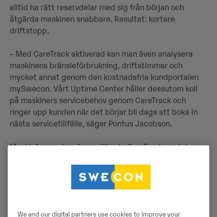
alltid ha rätt reservdelar med sig från början och
åtgärda maskinen snabbare. Resultat: kortare
driftstopp.
– Med CareTrack aktiverad kan man även analysera
maskinens bränsleförbrukning, driftstimmar och
mycket annat genom den kostnadsfria kundportalen
mySwecon. Vårt Uptime Center håller dessutom koll
på maskiners servicebehov genom CareTrack och
ringer upp kunden när det börjar bli dags att boka in
nästa servicetillfälle, säger Pontus Jacobson.
Maskinägaren kan även själv, via CareTrack-portalen,
övervaka olika datapunkter som till exempel felkoder
med mera.
Snabba lösningar
We and our digital partners use cookies to improve your