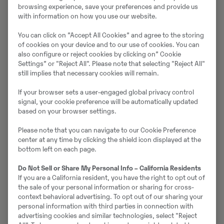
Martin Udd är servicechef på Swecon i Borlänge och
browsing experience, save your preferences and provide us
ser bara fördelar med CareTrack, både för kunden och
with information on how you use our website.
för Swecon.
You can click on ”Accept All Cookies” and agree to the storing
of cookies on your device and to our use of cookies. You can
– Det händer att en kund ringer som fått en felkod från
also configure or reject cookies by clicking on” Cookie
maskinen. Då kan vi snabbt kolla vad det är. Det kan
Settings” or "Reject All". Please note that selecting "Reject All"
vara en struntsak, som att en säkring behöver bytas.
still implies that necessary cookies will remain.
Då löser vi det på telefonen. Är det något större, så
If your browser sets a user-engaged global privacy control
åker vi ut och då vet vi exakt vad vi ska ta med oss.
signal, your cookie preference will be automatically updated
based on your browser settings.
Och vi vet exakt var maskinen står.
Please note that you can navigate to our Cookie Preference
center at any time by clicking the shield icon displayed at the
– Vi får GPS-koordinater från maskinen, så vi slipper
bottom left on each page.
leta efter den om den står i en bergtäkt någonstans.
Det spar också tid, fortsätter Martin som mest
Do Not Sell or Share My Personal Info – California Residents
If you are a California resident, you have the right to opt out of
använder CareTrack för att proaktivt boka in service.
the sale of your personal information or sharing for cross-
context behavioral advertising. To opt out of our sharing your
– När det är 100 timmar till service, tar vi kontakt med
personal information with third parties in connection with
kunden. Det är smidigt och lättplanerat, både för oss
advertising cookies and similar technologies, select "Reject