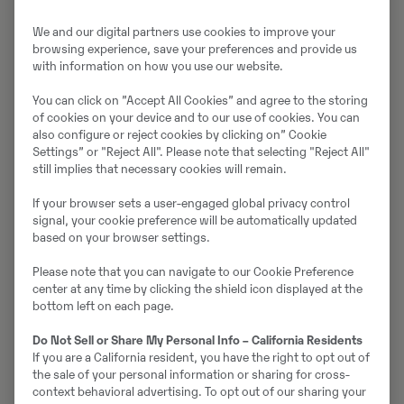
samarbetsparterna att sträva efter att begränsa
utsläppen från transporter, resor och logistik vid
We and our digital partners use cookies to improve your
tävlingarna. Dessutom vill man att fler ska få ta del av
browsing experience, save your preferences and provide us
with information on how you use our website.
upplevelsen. Volvo CE kommer att bjuda in lokala
kunder att delta i tävlingar och roadshower. Med
You can click on ”Accept All Cookies” and agree to the storing
digitala verktyg, inklusive tävlingens RX+
of cookies on your device and to our use of cookies. You can
livestreamingplattform, bjuder man också in en
also configure or reject cookies by clicking on” Cookie
Settings” or "Reject All". Please note that selecting "Reject All"
bredare publik att njuta av loppen virtuellt
.
still implies that necessary cookies will remain.
"Integrationen av det fysiska evenemanget och den
If your browser sets a user-engaged global privacy control
digitala upplevelsen gör att World RX passar bra in i
signal, your cookie preference will be automatically updated
vår nya marknadsföringsstrategi som återspeglar hur
based on your browser settings.
vi vill nå alla våra målgrupper på ett engagerande och
Please note that you can navigate to our Cookie Preference
spännande sätt", säger Bill Law, Head of Brand,
center at any time by clicking the shield icon displayed at the
Marketing & Communications på Volvo CE.
bottom left on each page.
Swecon har under åren 2018-2024 varit sponsor för
Do Not Sell or Share My Personal Info – California Residents
If you are a California resident, you have the right to opt out of
den
svenska deltävlingen
i rallycross-VM som avgörs
the sale of your personal information or sharing for cross-
varje år i värmländska Höljes.
context behavioral advertising. To opt out of our sharing your