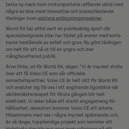
testa ny mark inom motorsportens rafflande värld med
några av sina mest innovativa och branschledande
lösningar inom
eldrivna anläggningsmaskiner
.
World RX har alltid varit en publikvänlig sport där
specialdesignade bilar har tävlat på arenor med korta
banor bestående av asfalt och grus. Nu görs tävlingen
om helt för att nå ut till en yngre och mer
mångfacetterad publik.
Arne Dirks, vd för World RX, säger: "Vi är mycket stolta
över att få Volvo CE som vår officiella
samarbetspartner. Volvo CE är helt rätt för World RX
och ansluter sig till oss i ett avgörande ögonblick när
världsmästerskapet för första gången blir helt
elektriskt. Vi delar båda ett starkt engagemang för
hållbarhet, dessutom kommer Volvo CE att arbeta
tillsammans med oss i några mycket spännande och,
än så länge, topphemliga projekt som kommer att