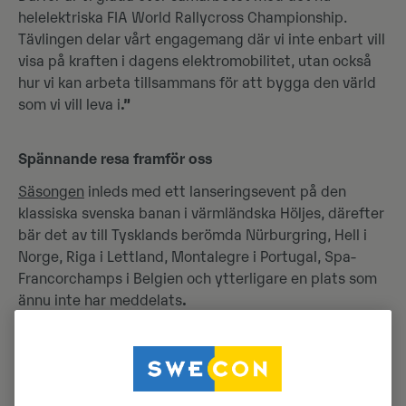
helelektriska FIA World Rallycross Championship.
Tävlingen delar vårt engagemang där vi inte enbart vill
visa på kraften i dagens elektromobilitet, utan också
hur vi kan arbeta tillsammans för att bygga den värld
som vi vill leva i
.”
Spännande resa framför oss
Säsongen
inleds med ett lanseringsevent på den
klassiska svenska banan i värmländska Höljes, därefter
bär det av till Tysklands berömda Nürburgring, Hell i
Norge, Riga i Lettland, Montalegre i Portugal, Spa-
Francorchamps i Belgien och ytterligare en plats som
ännu inte har meddelats
.
Hållbart och digitalt
Som en del av en gemensam hållbarhetsplan kommer