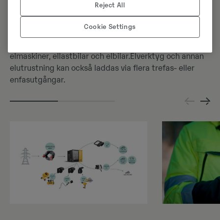
Reject All
bristfälligt eller inget lokalt elnät. Med en
uppgraderad batterikapacitet på 540 kWh och en
Cookie Settings
integrerad 240 kW DC-snabbladdare möjliggör
PU500 snabbladdning av Volvos och andra tillverkares
elmaskiner, ellastbilar och elbilar.Elverktyg och annan
elutrustning kan också laddas via flera trefas- eller
enfasutgångar.