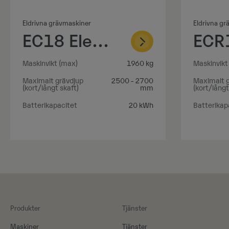
Eldrivna grävmaskiner
Eldrivna g
EC18 Electric
Maskinvikt (max)
1960 kg
Maskinvikt
Maximalt grävdjup
2500 - 2700
Maximalt g
(kort/långt skaft)
mm
(kort/långt
Batterikapacitet
20 kWh
Batterikap
Produkter
Tjänster
Maskiner​
Tjänster