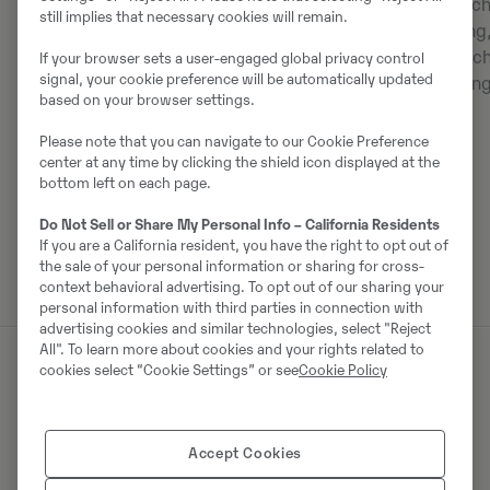
aggregatet är transporten enkel –
batteripack och
still implies that necessary cookies will remain.
utan behov av långa gafflar – så att
gasdetektering,
du får kraft där du behöver den som
gastömning och
If your browser sets a user-engaged global privacy control
signal, your cookie preference will be automatically updated
mest.
fjärrövervaknin
based on your browser settings.
säkerhet.
Please note that you can navigate to our Cookie Preference
center at any time by clicking the shield icon displayed at the
bottom left on each page.
Do Not Sell or Share My Personal Info – California Residents
If you are a California resident, you have the right to opt out of
the sale of your personal information or sharing for cross-
context behavioral advertising. To opt out of our sharing your
personal information with third parties in connection with
advertising cookies and similar technologies, select "Reject
All". To learn more about cookies and your rights related to
cookies select “Cookie Settings” or see
Cookie Policy
Hur fungerar det?
Accept Cookies
PU500 är ett mobilt batterienergilagringssystem som
ger tillförlitlig och flexibel kraft på platser med