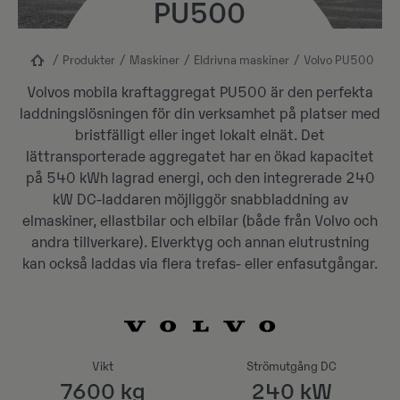
PU500
Produkter
Maskiner​
Eldrivna maskiner
Volvo PU500
Volvos mobila kraftaggregat PU500 är den perfekta
laddningslösningen för din verksamhet på platser med
bristfälligt eller inget lokalt elnät. Det
lättransporterade aggregatet har en ökad kapacitet
på 540 kWh lagrad energi, och den integrerade 240
kW DC-laddaren möjliggör snabbladdning av
elmaskiner, ellastbilar och elbilar (både från Volvo och
andra tillverkare). Elverktyg och annan elutrustning
kan också laddas via flera trefas- eller enfasutgångar.
Vikt
Strömutgång DC
7600 kg
240 kW