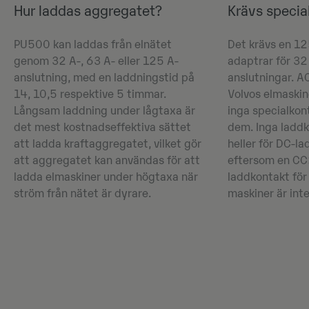
Hur laddas aggregatet?
Krävs specia
PU500 kan laddas från elnätet
Det krävs en 1
genom 32 A-, 63 A- eller 125 A-
adaptrar för 32 
anslutning, med en laddningstid på
anslutningar. AC
14, 10,5 respektive 5 timmar.
Volvos elmaskin
Långsam laddning under lågtaxa är
inga specialkon
det mest kostnadseffektiva sättet
dem. Inga ladd
att ladda kraftaggregatet, vilket gör
heller för DC-la
att aggregatet kan användas för att
eftersom en CC
ladda elmaskiner under högtaxa när
laddkontakt fö
ström från nätet är dyrare.
maskiner är int