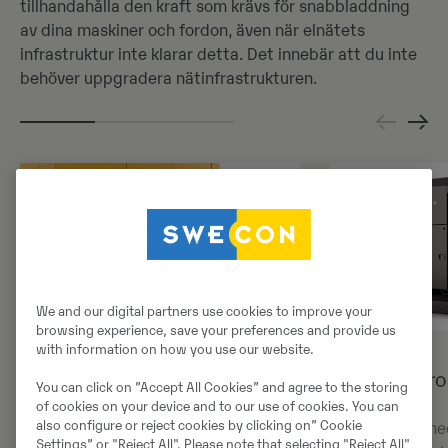
tillhandahålla den kraft som krävs för snabbladdning
av dina maskiner och fordon, även när elnätets
infrastruktur inte klarar detta. Det innebär att du inte
behöver uppgradera nätinfrastrukturen.
We and our digital partners use cookies to improve your
browsing experience, save your preferences and provide us
with information on how you use our website.
Enkel att transportera
Säker och r
You can click on ”Accept All Cookies” and agree to the storing
of cookies on your device and to our use of cookies. You can
also configure or reject cookies by clicking on” Cookie
Med gaffelhål på två sidor av
Konstruerat me
Settings” or "Reject All". Please note that selecting "Reject All"