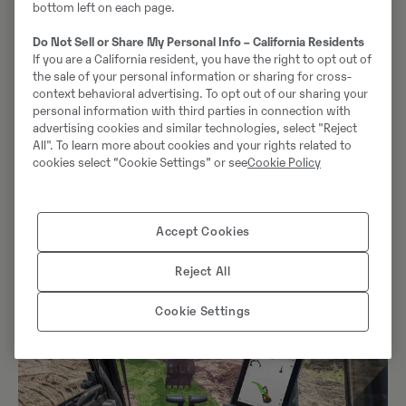
komplicerade former i tre dimensioner som enkelt kan
bottom left on each page.
definieras på Volvo Co-Pilot-surfplattan. Spara tid
Do Not Sell or Share My Personal Info – California Residents
genom att eliminera behovet av mättekniker som
If you are a California resident, you have the right to opt out of
sätter ut objektet.
the sale of your personal information or sharing for cross-
context behavioral advertising. To opt out of our sharing your
personal information with third parties in connection with
3D
advertising cookies and similar technologies, select "Reject
All". To learn more about cookies and your rights related to
Med den valfria funktionen 3D kan du komma åt
cookies select “Cookie Settings” or see
Cookie Policy
uppskattade applikationer för mark- och grundarbeten
från branschledande leverantörer av 3D-lösningar.
Med hjälp av importerade konstruktionsprofiler från
Accept Cookies
externa källor (exempelvis konstruktionsritningar) är
3D perfekt för komplexa eller större
Reject All
infrastrukturprojekt.
Cookie Settings