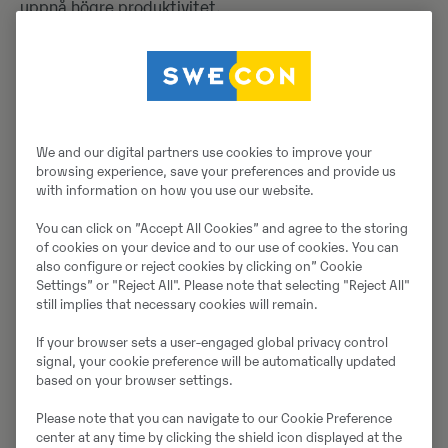
uppnå högre produktivitet.
We and our digital partners use cookies to improve your
browsing experience, save your preferences and provide us
with information on how you use our website.
You can click on ”Accept All Cookies” and agree to the storing
of cookies on your device and to our use of cookies. You can
also configure or reject cookies by clicking on” Cookie
Settings” or "Reject All". Please note that selecting "Reject All"
still implies that necessary cookies will remain.
In-Field Design
If your browser sets a user-engaged global privacy control
signal, your cookie preference will be automatically updated
based on your browser settings.
Med hjälp av GNSS- och RTK-navigeringsteknik kan du
få centimeternoggrannhet i schaktapplikationer.
Please note that you can navigate to our Cookie Preference
Använda applikationen för ledningsschakter och mer
center at any time by clicking the shield icon displayed at the