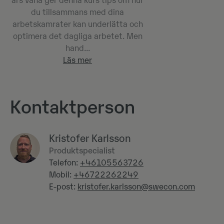
års vana ger denna kurs tips om hur
du tillsammans med dina
arbetskamrater kan underlätta och
optimera det dagliga arbetet. Men
hand...
Läs mer
Kontaktperson
Kristofer Karlsson
Produktspecialist
Telefon:
+46105563726
Mobil:
+46722262249
E-post:
kristofer.karlsson@swecon.com