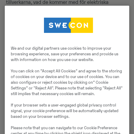
tillverkarna, vad de kommer med för elektriska
alternativ i framtiden. Hållbarhetsaspekten speglas
även vid byggandet av den nära 25 kilometer långa
banan. Som partner ställer Swecon upp med fem
entreprenadmaskiner,
varav tre elektriska
.
– Swecon har varit en stabil partner i många år, därför
We and our digital partners use cookies to improve your
är det extra kul att de även finns med i ett av de
browsing experience, save your preferences and provide us
startande teamen i år.
with information on how you use our website.
You can click on ”Accept All Cookies” and agree to the storing
of cookies on your device and to our use of cookies. You can
also configure or reject cookies by clicking on” Cookie
Settings” or "Reject All". Please note that selecting "Reject All"
still implies that necessary cookies will remain.
If your browser sets a user-engaged global privacy control
signal, your cookie preference will be automatically updated
based on your browser settings.
Please note that you can navigate to our Cookie Preference
center at any time by clicking the shield icon displayed at the