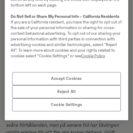
bottom left on each page.
Do Not Sell or Share My Personal Info – California Residents
If you are a California resident, you have the right to opt out of
the sale of your personal information or sharing for cross-
context behavioral advertising. To opt out of our sharing your
Volvo ECR25 Electric och batterienergilagret
personal information with third parties in connection with
PU40 är en av de lösningar som finns på plats
advertising cookies and similar technologies, select "Reject
för att bygga GGN 2.0.
All". To learn more about cookies and your rights related to
cookies select “Cookie Settings” or see
Cookie Policy
Om Gotland Grand National
Accept Cookies
Gotland Grand National
är en av världens största
endurotävlingar. Den kördes årligen på alla helgons
Reject All
dag från 1984, och sedan 2014 helgen innan.
Tävlingsplatsen var tidigare Tofta skjutfält, men från
Cookie Settings
och med 2024 körs den på ett område vid Hejdeby
utanför Visby. Ursprungligen kördes tävlingen under
svåra förhållanden, men på senare tid har tävlingen
gjorts enklare för att fler ska kunna deltaga. GGN