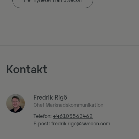
Fler nyheter från Swecon
Kontakt
Fredrik Rigö
Chef Marknadskommunikation
Telefon:
+46105563462
E-post:
fredrik.rigo@swecon.com