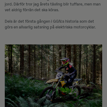
jord. Därför tror jag årets tävling blir tuffare, men man
vet aldrig förrän det ska köras.
Dels är det första gången i GGN:s historia som det
görs en allvarlig satsning på elektriska motorcyklar.