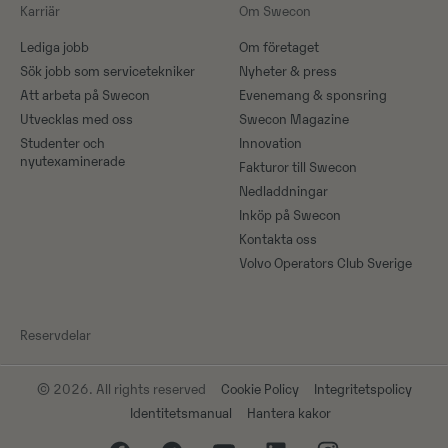
Karriär
Om Swecon
Lediga jobb
Om företaget
Sök jobb som servicetekniker
Nyheter & press
Att arbeta på Swecon
Evenemang & sponsring
Utvecklas med oss
Swecon Magazine
Studenter och
Innovation
nyutexaminerade
Fakturor till Swecon
Nedladdningar
Inköp på Swecon
Kontakta oss
Volvo Operators Club Sverige
Reservdelar
© 2026. All rights reserved
Cookie Policy
Integritetspolicy
Identitetsmanual
Hantera kakor