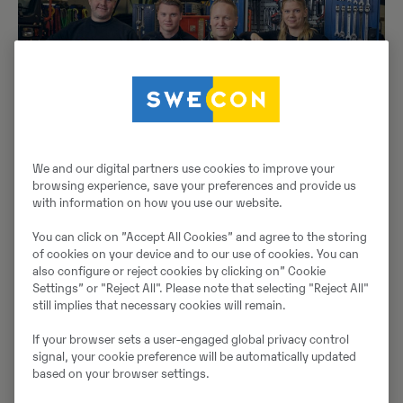
We and our digital partners use cookies to improve your
browsing experience, save your preferences and provide us
with information on how you use our website.
You can click on ”Accept All Cookies” and agree to the storing
of cookies on your device and to our use of cookies. You can
also configure or reject cookies by clicking on” Cookie
Settings” or "Reject All". Please note that selecting "Reject All"
still implies that necessary cookies will remain.
If your browser sets a user-engaged global privacy control
Hur förbereder ni er för det?
signal, your cookie preference will be automatically updated
– Vi har planerat in två utbildningsdagar på
based on your browser settings.
Volvoskolan i Eskilstuna, både teori och praktiska