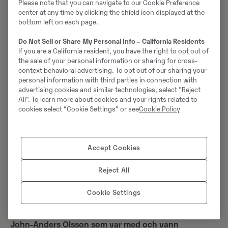
Please note that you can navigate to our Cookie Preference
övningar. Då får vi också tillfälle att prata ihop oss med
center at any time by clicking the shield icon displayed at the
Rikard. Annars är det att jobba på som vanligt.
bottom left on each page.
Ni kommer att ställas inför en rad utmaningar, bland
Do Not Sell or Share My Personal Info – California Residents
If you are a California resident, you have the right to opt out of
annat preparerade maskiner som krånglar. Vad är ditt
the sale of your personal information or sharing for cross-
lags styrka?
context behavioral advertising. To opt out of our sharing your
– Vi är unga, drivna och noggranna. Teoridelen
personal information with third parties in connection with
advertising cookies and similar technologies, select "Reject
innehåller en del fallgropar, då gäller det att diskutera
All". To learn more about cookies and your rights related to
mycket och vara grundlig. Sedan är vi samspelta, vi
cookies select “Cookie Settings” or see
Cookie Policy
jobbar ju på samma ställe.
Stämmer det att Ida är första tjej någonsin som
Accept Cookies
tävlar i Volvo CE Masters?
– Ja, det har jag också hört. Hon är väldigt kunnig,
Reject All
engagerad och tävlingsinriktad. Ida är en viktig kugge i
laget.
Cookie Settings
Till sist, har ni fått några tips från er servicechef
John-Anders Olsson som var med och vann