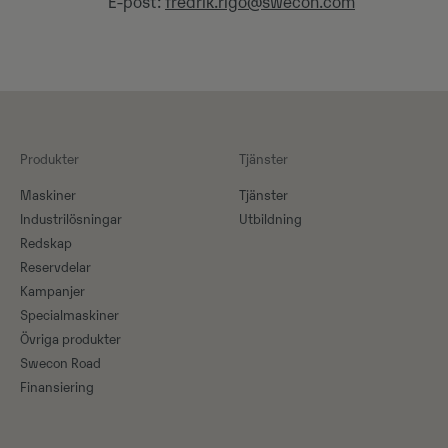
E-post:
fredrik.rigo@swecon.com
Produkter
Tjänster
Maskiner​
Tjänster
Industrilösningar
Utbildning
Redskap
Reservdelar
Kampanjer
Specialmaskiner
Övriga produkter
Swecon Road
Finansiering