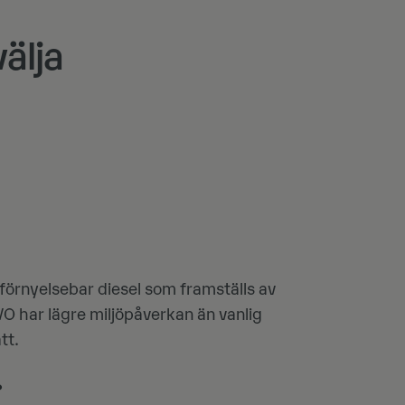
älja
 förnyelsebar diesel som framställs av
VO har lägre miljöpåverkan än vanlig
tt.
?