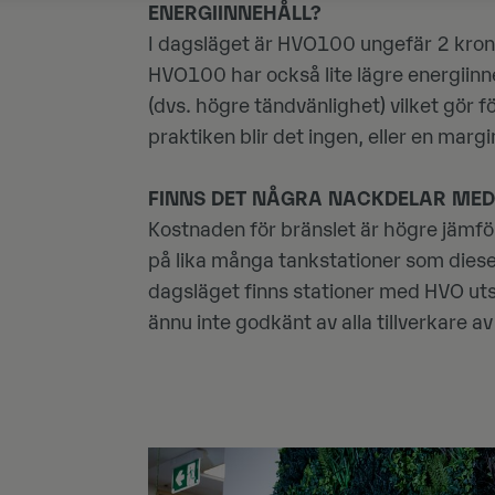
ENERGIINNEHÅLL?
I dagsläget är HVO100 ungefär 2 kronor
HVO100 har också lite lägre energiinne
(dvs. högre tändvänlighet) vilket gör f
praktiken blir det ingen, eller en margi
FINNS DET NÅGRA NACKDELAR MED
Kostnaden för bränslet är högre jämför
på lika många tankstationer som diesel, 
dagsläget finns stationer med HVO utspr
ännu inte godkänt av alla tillverkare av