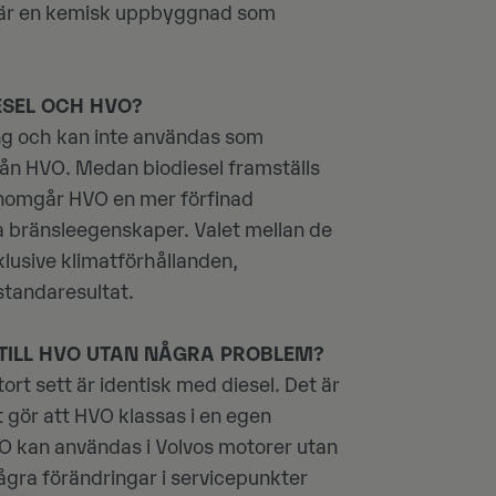
t är en kemisk uppbyggnad som
ESEL OCH HVO?
ng och kan inte användas som
ad från HVO. Medan biodiesel framställs
nomgår HVO en mer förfinad
a bränsleegenskaper. Valet mellan de
nklusive klimatförhållanden,
tandaresultat.
TILL HVO UTAN NÅGRA PROBLEM?
ort sett är identisk med diesel. Det är
t gör att HVO klassas i en egen
O kan användas i Volvos motorer utan
gra förändringar i servicepunkter