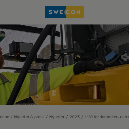
econ
Nyheter & press
Nyheter
2025
HVO for dummies - och a