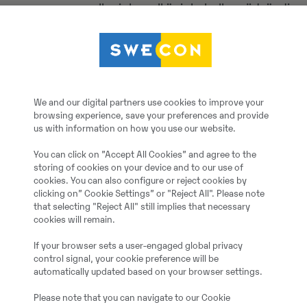
eller intervall är inte heller nödvändi
kan du behöva service med andra inte
också under samma förutsättningar so
motorn är utrustad med avgasrening el
KAN MAN BLANDA DIESEL MED HVO
We and our digital partners use cookies to improve your
browsing experience, save your preferences and provide
Ja, HVO och MK1 diesel kan blandas. 
us with information on how you use our website.
dieseln och är den som i huvudsak anvä
You can click on ”Accept All Cookies” and agree to the
storing of cookies on your device and to our use of
HUR FUNGERAR HVO100 PÅ VINTERN
cookies. You can also configure or reject cookies by
clicking on” Cookie Settings” or "Reject All". Please note
HVO100 grumlar sig mycket mindre än v
that selecting "Reject All" still implies that necessary
HVO100 är ett mycket bra bränsle att 
cookies will remain.
entreprenadmaskiner
. Se HVO100-tillv
If your browser sets a user-engaged global privacy
vintertid.
control signal, your cookie preference will be
automatically updated based on your browser settings.
KAN HVO100 LAGRAS I TANKAR SOM
Please note that you can navigate to our Cookie