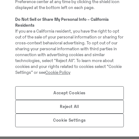
Preference center at any time by clicking the shield icon
Ja, och en positiv egenskap som HVO1
displayed at the bottom left on each page.
biologisk tillväxt i bränslet och farmar
Do Not Sell or Share My Personal Info – California
Residents
VAD SÄGER VOLVO CE OM ATT JAG
If you are a California resident, you have the right to opt
out of the sale of your personal information or sharing for
Volvo CE godkänner
sina motorer att d
cross-context behavioral advertising. To opt out of our
HVO
i samtliga av dagens produktions
sharing your personal information with third parties in
connection with advertising cookies and similar
modeller. Garantin på motorn gäller so
technologies, select "Reject All". To learn more about
cookies and your rights related to cookies select “Cookie
VARFÖR ÄR HVO DYRARE ÄN DIESEL
Settings” or see
Cookie Policy
Det beror delvis på att framställninge
samlas in och ska sedan renas. Att pro
Accept Cookies
mindre än för vanlig diesel gör den ocks
Reject All
det tillkommer att distributionen är d
bränsledepåer.
Cookie Settings
HUR STÅR SIG HVO100 MOT DIESE