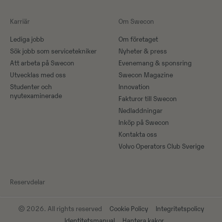
Karriär
Om Swecon
Lediga jobb
Om företaget
Sök jobb som servicetekniker
Nyheter & press
Att arbeta på Swecon
Evenemang & sponsring
Utvecklas med oss
Swecon Magazine
Studenter och
Innovation
nyutexaminerade
Fakturor till Swecon
Nedladdningar
Inköp på Swecon
Kontakta oss
Volvo Operators Club Sverige
Reservdelar
© 2026. All rights reserved
Cookie Policy
Integritetspolicy
Identitetsmanual
Hantera kakor