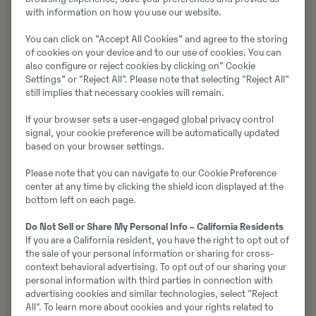
with information on how you use our website.
Swecon Rental, med huvudkontor i Karlstad, är en av
Sveriges största uthyrningsföretag av stora
You can click on ”Accept All Cookies” and agree to the storing
of cookies on your device and to our use of cookies. You can
entreprenadmaskiner utan förare. Bolaget bildades
also configure or reject cookies by clicking on” Cookie
2017 ur KEWAB:s affärsområden för uthyrning av
Settings” or "Reject All". Please note that selecting "Reject All"
anläggningsmaskiner under namnet KEWAB Rental.
still implies that necessary cookies will remain.
2022 förvärvades bolaget av Swecon
If your browser sets a user-engaged global privacy control
Anläggningsmaskiner AB och två år senare byter man
signal, your cookie preference will be automatically updated
nu namn till Swecon Rental. Bolaget erbjuder
based on your browser settings.
maskinuthyrning i hela Sverige och vänder sig i första
hand till bygg- och anläggningsföretag, industri och
Please note that you can navigate to our Cookie Preference
center at any time by clicking the shield icon displayed at the
offentlig sektor. Swecon Rentals kompetenta personal
bottom left on each page.
har lång erfarenhet av uthyrning och hjälper sina
kunder att välja rätt maskin och utrustning för
Do Not Sell or Share My Personal Info – California Residents
If you are a California resident, you have the right to opt out of
uppdraget.
the sale of your personal information or sharing for cross-
Kvalitet är ett ledord i verksamheten och
context behavioral advertising. To opt out of our sharing your
personal information with third parties in connection with
målsättningen är att Swecon Rentals kunder ska
advertising cookies and similar technologies, select "Reject
uppleva att verksamheten levererar vad som lovas
All". To learn more about cookies and your rights related to