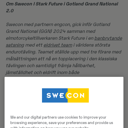
Om Swecon I Stark Future i Gotland Grand National
2.0
Swecon med partnern engcon, gick inför Gotland
Grand National (GGN) 2024 samman med
elmotorcykeltillverkaren Stark Future i en
banbrytande
satsning
med ett
eldrivet team
i världens största
endurotävling. Teamet ställde upp med tre förare med
målsättningen att nå en topplacering i den klassiska
tävlingen och samtidigt främja hållbarhet,
jämställdhet och eldrift inom både
anläggningsbranschen och motorsporten.
Om Stark Future
Stark Future
är ett multinationellt företag, etablerat
2020 med svenska rötter och beläget i utkanten av
We and our digital partners use cookies to improve your
Barcelona. Stark Future har byggt upp ett engagerat,
browsing experience, save your preferences and provide us
passionerat och kunnigt team från gräddan av både