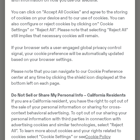
with information on how you use our website.
motorcykel- och kraftelektronikindustrin. Företagets
You can click on ”Accept All Cookies” and agree to the storing
första modell ur ett ambitiöst program av nästa
of cookies on your device and to our use of cookies. You can
generationens elmotorcyklar, är den kraftfulla Stark
also configure or reject cookies by clicking on” Cookie
VARG. Den 118 kg tunga motocrosscykeln på 80 hk är
Settings” or "Reject All". Please note that selecting "Reject All"
still implies that necessary cookies will remain.
den första eldrivna motorcykeln med ledande
prestanda inom sin kategori.
If your browser sets a user-engaged global privacy control
signal, your cookie preference will be automatically updated
Om Gotland Grand National
based on your browser settings.
Please note that you can navigate to our Cookie Preference
Gotland Grand National
är en av världens största
center at any time by clicking the shield icon displayed at the
endurotävlingar. Den kördes årligen på alla helgons
bottom left on each page.
dag från 1984, och sedan 2014 helgen innan.
Do Not Sell or Share My Personal Info – California Residents
Tävlingsplatsen var tidigare Tofta skjutfält, men från
If you are a California resident, you have the right to opt out of
och med 2024 körs den på ett område vid Hejdeby
the sale of your personal information or sharing for cross-
utanför Visby. Ursprungligen kördes tävlingen under
context behavioral advertising. To opt out of our sharing your
svåra förhållanden, men på senare tid har tävlingen
personal information with third parties in connection with
advertising cookies and similar technologies, select "Reject
gjorts enklare för att fler ska kunna deltaga. GGN
All". To learn more about cookies and your rights related to
lockar cirka 3 000 förare från 15 länder och bildar
cookies select “Cookie Settings” or see
Cookie Policy