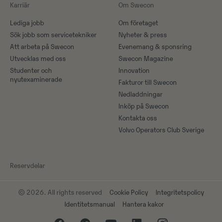
Karriär
Om Swecon
Lediga jobb
Om företaget
Sök jobb som servicetekniker
Nyheter & press
Att arbeta på Swecon
Evenemang & sponsring
Utvecklas med oss
Swecon Magazine
Studenter och
Innovation
nyutexaminerade
Fakturor till Swecon
Nedladdningar
Inköp på Swecon
Kontakta oss
Volvo Operators Club Sverige
Reservdelar
© 2026. All rights reserved
Cookie Policy
Integritetspolicy
Identitetsmanual
Hantera kakor