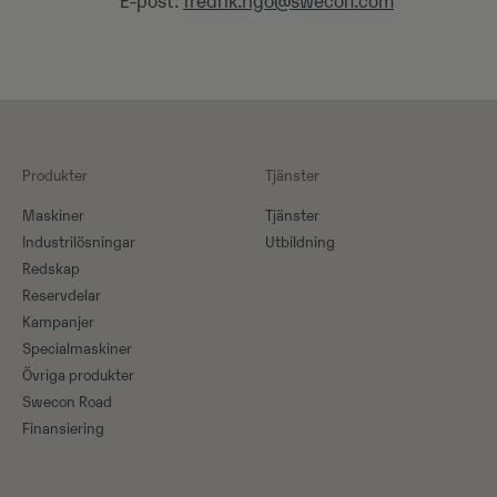
E-post:
fredrik.rigo@swecon.com
Produkter
Tjänster
Maskiner​
Tjänster
Industrilösningar
Utbildning
Redskap
Reservdelar
Kampanjer
Specialmaskiner
Övriga produkter
Swecon Road
Finansiering