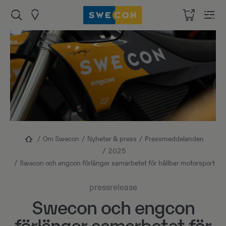
Om Swecon
Nyheter & press
Pressmeddelanden
2025
Swecon och engcon förlänger samarbetet för hållbar motorsport
pressrelease
Swecon och engcon