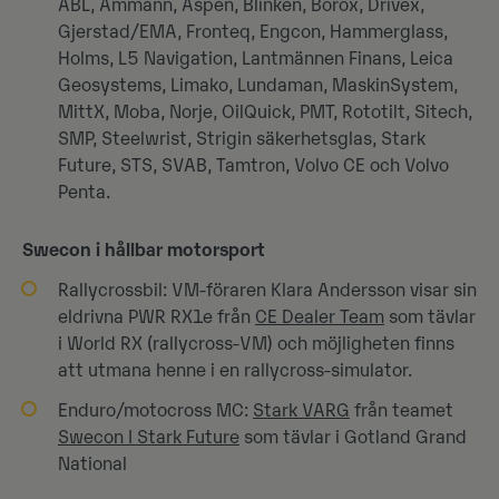
ABL, Ammann, Aspen, Blinken, Borox, Drivex,
Gjerstad/EMA, Fronteq, Engcon, Hammerglass,
Holms, L5 Navigation, Lantmännen Finans, Leica
Geosystems, Limako, Lundaman, MaskinSystem,
MittX, Moba, Norje, OilQuick, PMT, Rototilt, Sitech,
SMP, Steelwrist, Strigin säkerhetsglas, Stark
Future, STS, SVAB, Tamtron, Volvo CE och Volvo
Penta.
Swecon i hållbar motorsport
Rallycrossbil: VM-föraren Klara Andersson visar sin
eldrivna PWR RX1e från
CE Dealer Team
som tävlar
i World RX (rallycross-VM) och möjligheten finns
att utmana henne i en rallycross-simulator.
Enduro/motocross MC:
Stark VARG
från teamet
Swecon I Stark Future
som tävlar i Gotland Grand
National