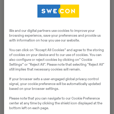
samt erbjuda provkörning och olika typer av
presentationer och seminarier.
Vad är fördelarna med platsen i Arlandastad?
We and our digital partners use cookies to improve your
— Vi har valt DriveLab/Training Partner då det ligger
browsing experience, save your preferences and provide us
strategiskt placerat mellan de fyra
with information on how you use our website.
Sweconanläggningarna som står bakom mässan, och
You can click on ”Accept All Cookies” and agree to the storing
där vi verkligen kan sätta kunden i fokus i en bra miljö.
of cookies on your device and to our use of cookies. You can
Dessutom är det bara tio kilometer till Arlanda
also configure or reject cookies by clicking on” Cookie
flygplats, så har vi någon kund från övriga Sverige som
Settings” or "Reject All". Please note that selecting "Reject All"
vill besöka oss är det enkelt att flyga in över dagen.
still implies that necessary cookies will remain.
If your browser sets a user-engaged global privacy control
Vad har du för förväntningar på dessa dagar?
signal, your cookie preference will be automatically updated
based on your browser settings.
— Att vi får många besökare för härliga möten, och att
vi får fint väder förstås, avslutar Claesson.
Please note that you can navigate to our Cookie Preference
center at any time by clicking the shield icon displayed at the
bottom left on each page.