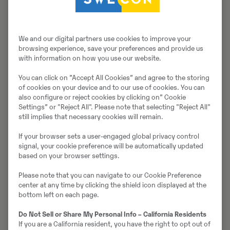
We and our digital partners use cookies to improve your
browsing experience, save your preferences and provide us
with information on how you use our website.
På Svenska Maskinmässan kan du bli medlem
i och tävla med Volvo Operators Club.
You can click on ”Accept All Cookies” and agree to the storing
of cookies on your device and to our use of cookies. You can
also configure or reject cookies by clicking on” Cookie
Fri entré, bra service och
Settings” or "Reject All". Please note that selecting "Reject All"
still implies that necessary cookies will remain.
tillgänglighet
If your browser sets a user-engaged global privacy control
signal, your cookie preference will be automatically updated
based on your browser settings.
Med fri entré, fri parkering, ett kompakt mässområde
och flera restauranger skapas goda förutsättningar för
Please note that you can navigate to our Cookie Preference
effektiva möten, affärer och inspiration. Svenska
center at any time by clicking the shield icon displayed at the
bottom left on each page.
Maskinmässan arrangeras vartannat år och är öppen
för alla som vill uppleva det senaste inom
Do Not Sell or Share My Personal Info – California Residents
maskinbranschen på nära håll och smidig
If you are a California resident, you have the right to opt out of