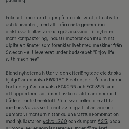
packning.
Fokuset i montern ligger på produktivitet, effektivitet
och lönsamhet, med allt från nästa generation
elektriska hjullastare och grävmaskiner till nyheter
inom kompaktering, industrimotorer och inte minst
digitala tjänster som förenklar livet med maskiner från
Swecon - allt levererat under budskapet "Enjoy life
with machines".
Bland nyheterna hittar vi den efterlängtade elektriska
hjulgrävaren
Volvo EWR150 Electric
, de två bandburna
kortradiegrävarna Volvo
ECR255
och
ECR355
samt
ett
uppdaterat sortiment av kompaktmaskiner
med
både el- och dieseldrift. Vi missar heller inte att ta
med oss Volvos sortiment av tunga hjullastare och
dumprar. I montern hittar du en kraftfull kombination
med hjullastaren
Volvo L260
och dumpern
A25
, båda
ur modellserier som lanserades under förra året.