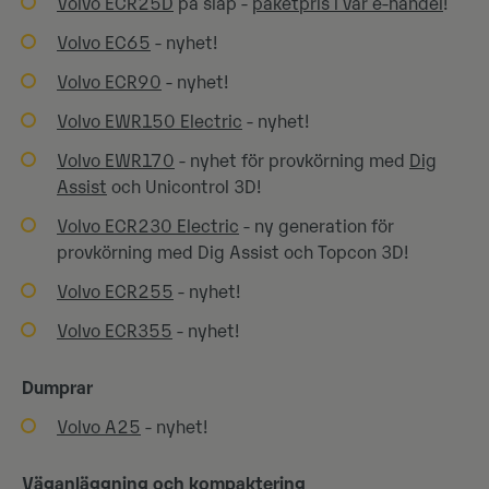
Volvo ECR25D
på släp -
paketpris i vår e-handel
!
Volvo EC65
- nyhet!
Volvo ECR90
- nyhet!
Volvo EWR150 Electric
- nyhet!
Volvo EWR170
- nyhet för provkörning med
Dig
Assist
och Unicontrol 3D!
Volvo ECR230 Electric
- ny generation för
provkörning med Dig Assist och Topcon 3D!
Volvo ECR255
- nyhet!
Volvo ECR355
- nyhet!
Dumprar
Volvo A25
- nyhet!
Väganläggning och kompaktering