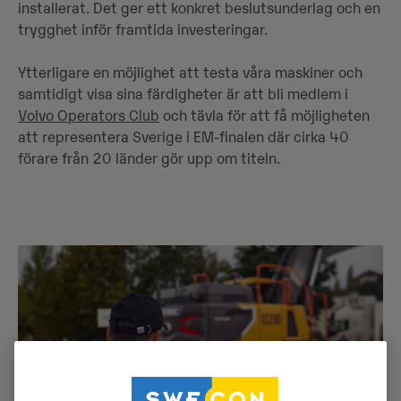
installerat. Det ger ett konkret beslutsunderlag och en
trygghet inför framtida investeringar.
Ytterligare en möjlighet att testa våra maskiner och
samtidigt visa sina färdigheter är att bli medlem i
Volvo Operators Club
och tävla för att få möjligheten
att representera Sverige i EM-finalen där cirka 40
förare från 20 länder gör upp om titeln.