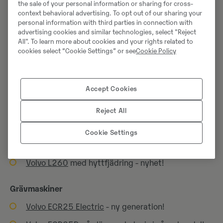
tillgänglighet via Stockholms kollektivtrafik och
the sale of your personal information or sharing for cross-
context behavioral advertising. To opt out of our sharing your
närheten till Arlanda flygplats.
personal information with third parties in connection with
advertising cookies and similar technologies, select "Reject
All". To learn more about cookies and your rights related to
Maskinlista för Svenska
cookies select “Cookie Settings” or see
Cookie Policy
Maskinmässan 2026
Accept Cookies
Hjullastare
Volvo L25 Electric
- ny generation!
Reject All
Volvo L60H - Agri
(för lantbruket)
Cookie Settings
Volvo L90 Electric
- nyhet!
Volvo L260
med hyttfjädring - nyhet!
Grävmaskiner
Volvo ECR25 Electric
- ny generation!