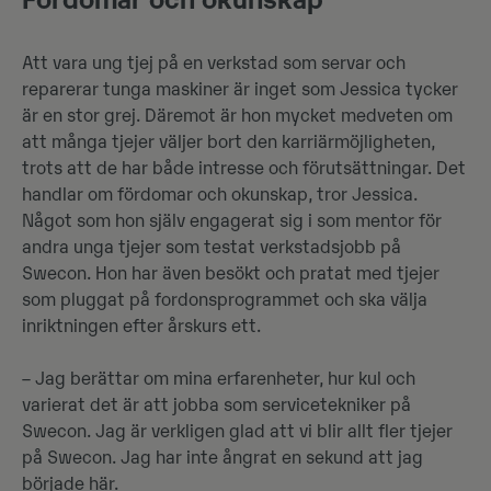
Fördomar och okunskap
Att vara ung tjej på en verkstad som servar och
reparerar tunga maskiner är inget som Jessica tycker
är en stor grej. Däremot är hon mycket medveten om
att många tjejer väljer bort den karriärmöjligheten,
trots att de har både intresse och förutsättningar. Det
handlar om fördomar och okunskap, tror Jessica.
Något som hon själv engagerat sig i som mentor för
andra unga tjejer som testat verkstadsjobb på
Swecon. Hon har även besökt och pratat med tjejer
som pluggat på fordonsprogrammet och ska välja
inriktningen efter årskurs ett.
– Jag berättar om mina erfarenheter, hur kul och
varierat det är att jobba som servicetekniker på
Swecon. Jag är verkligen glad att vi blir allt fler tjejer
på Swecon. Jag har inte ångrat en sekund att jag
började här.