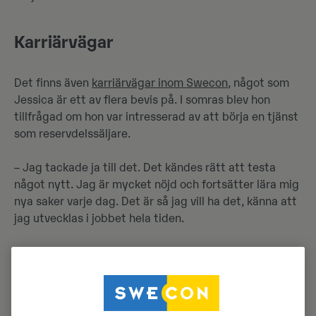
Karriärvägar
Det finns även
karriärvägar inom Swecon
, något som
Jessica är ett av flera bevis på. I somras blev hon
tillfrågad om hon var intresserad av att börja en tjänst
som reservdelssäljare.
– Jag tackade ja till det. Det kändes rätt att testa
något nytt. Jag är mycket nöjd och fortsätter lära mig
nya saker varje dag. Det är så jag vill ha det, känna att
jag utvecklas i jobbet hela tiden.