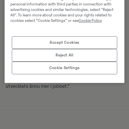
Föräldrar, två storasystrar och två katter.
personal information with third parties in connection with
advertising cookies and similar technologies, select "Reject
All". To learn more about cookies and your rights related to
BOR:
cookies select “Cookie Settings” or see
Cookie Policy
I lägenhet i Västerås.
FRITIDSINTRESSEN:
Accept Cookies
”Att rekonda bilar. Både min egen, en Toyota C-HR, och
övriga familjens bilar. Jag gillar också att baka och
Reject All
vara med mina syskonbarn.”
Cookie Settings
DET GÖR DU OM 10 ÅR:
”Förhoppningsvis är jag kvar på Swecon och har
utvecklats ännu mer i jobbet.”