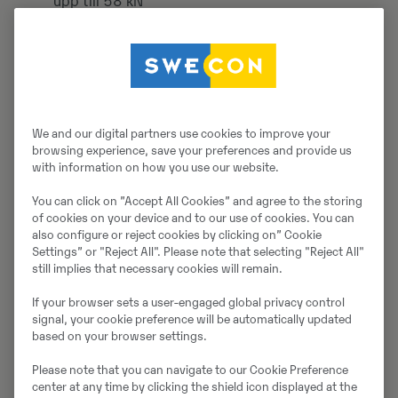
upp till 58 kN
Bred plattbredd (750 mm) för snabb och effektiv
täckning
Mycket låga hand‑arm‑vibrationer för bättre
arbetsmiljö
Driftsäker Hatz dieselmotor med elstart
Robust konstruktion för krävande
We and our digital partners use cookies to improve your
entreprenadarbeten
browsing experience, save your preferences and provide us
with information on how you use our website.
Erbudandet gäller så långt lagret räcker.
You can click on ”Accept All Cookies” and agree to the storing
of cookies on your device and to our use of cookies. You can
Till produkten
also configure or reject cookies by clicking on” Cookie
Settings” or "Reject All". Please note that selecting "Reject All"
still implies that necessary cookies will remain.
If your browser sets a user-engaged global privacy control
signal, your cookie preference will be automatically updated
based on your browser settings.
Please note that you can navigate to our Cookie Preference
center at any time by clicking the shield icon displayed at the