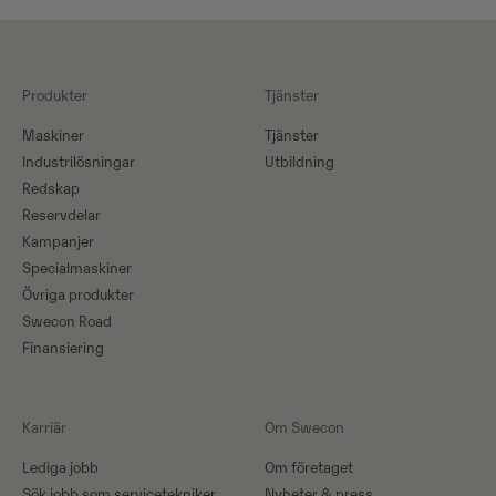
Produkter
Tjänster
Maskiner​
Tjänster
Industrilösningar
Utbildning
Redskap
Reservdelar
Kampanjer
Specialmaskiner
Övriga produkter
Swecon Road
Finansiering
Karriär
Om Swecon
Lediga jobb
Om företaget
Sök jobb som servicetekniker
Nyheter & press