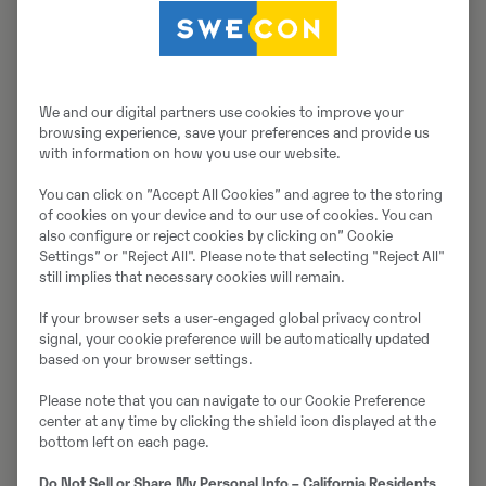
We and our digital partners use cookies to improve your
browsing experience, save your preferences and provide us
with information on how you use our website.
You can click on ”Accept All Cookies” and agree to the storing
of cookies on your device and to our use of cookies. You can
also configure or reject cookies by clicking on” Cookie
Settings” or "Reject All". Please note that selecting "Reject All"
still implies that necessary cookies will remain.
– De finns dock kvar som back-up och servicemaskiner.
Våra verksamheter är mycket beroende av
If your browser sets a user-engaged global privacy control
hjullastarna. Stannar de av någon anledning, så
signal, your cookie preference will be automatically updated
stannar hela processen, säger Mattias Sjöström och
based on your browser settings.
fortsätter.
Please note that you can navigate to our Cookie Preference
center at any time by clicking the shield icon displayed at the
– Vi fick elmaskinerna när det var som kallast, ner mot
bottom left on each page.
20 grader minus. Vi fick testa dem direkt under
Do Not Sell or Share My Personal Info – California Residents