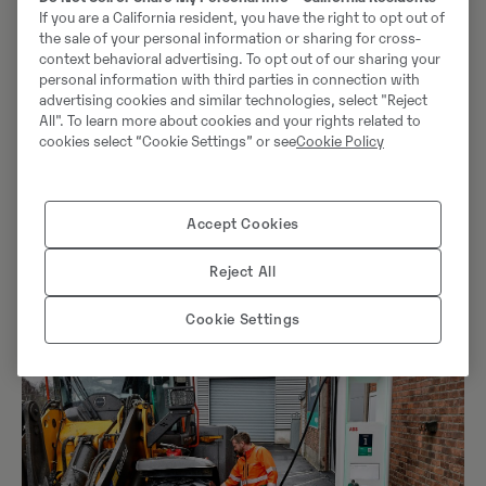
tuffast tänkbara förhållanden och det har gått bra. Då
If you are a California resident, you have the right to opt out of
vi har snabbladdare avsedda för tunga transporter i
the sale of your personal information or sharing for cross-
anslutning till anläggningen har vi bra möjligheter att
context behavioral advertising. To opt out of our sharing your
personal information with third parties in connection with
stödladda under lunchen om det behövs.
advertising cookies and similar technologies, select "Reject
All". To learn more about cookies and your rights related to
Susanne Thernström håller med.
cookies select “Cookie Settings” or see
Cookie Policy
– Ja, L90 Electric har funktionsmässigt motsvarat våra
högt ställda förväntningar. Det vi behöver ordna för att
Accept Cookies
det ska fungera helt perfekt, är att få en snabbladdare
installerad ännu närmare verksamheten.
Reject All
Cookie Settings