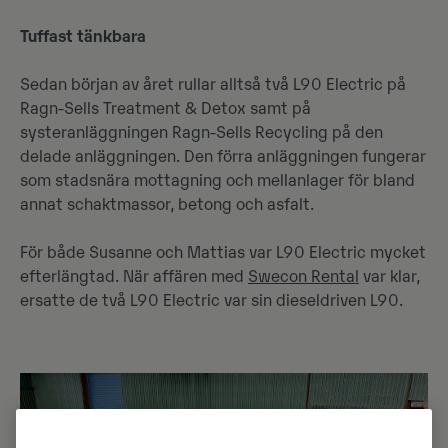
Tuffast tänkbara
Sedan början av året rullar alltså två L90 Electric på
Ragn-Sells Treatment & Detox samt på
systeranläggningen Ragn-Sells Recycling på den
delade anläggningen. Den förra anläggningen fungerar
som stadsnära mottagning och mellanlager för bland
annat schaktmassor, betong och asfalt.
För både Susanne och Mattias var L90 Electric mycket
efterlängtad. När affären med
Swecon Rental
var klar,
ersatte de två L90 Electric var sin dieseldriven L90.