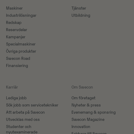
Maskiner​
Tjänster
Industrilösningar
Utbildning
Redskap
Reservdelar
Kampanjer
Specialmaskiner
Övriga produkter
Swecon Road
Finansiering
Karriär
Om Swecon
Lediga jobb
Om företaget
Sök jobb som servicetekniker
Nyheter & press
Att arbeta på Swecon
Evenemang & sponsring
Utvecklas med oss
Swecon Magazine
Studenter och
Innovation
nyutexaminerade
Fakturor till Swecon