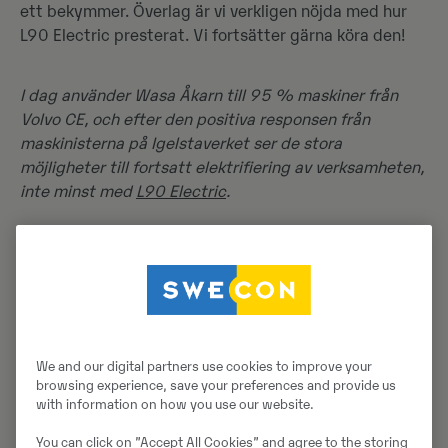
ett bekymmer. Överlag är vi verkligen nöjda med hur
L90 Electric presterat. Vi fortsätter gärna köra den!
I dag använder Wasa Åkarn till 95 % maskiner från
Volvo CE, och efter den positiva responsen från
maskinisterna på Igelstaverket ser de stora
möjligheter till fortsatt elektrifiering av verksamheten,
inte minst med
L90 Electric
.
Om Wasa Åkarn, Sverige
Huvudverksamhet:
Terminalhantering och logistik
Antal anställda:
Ca 50
We and our digital partners use cookies to improve your
browsing experience, save your preferences and provide us
Antal maskiner:
Ca 60
with information on how you use our website.
Antal elmaskiner:
1 L90 Electric i testning
You can click on ”Accept All Cookies” and agree to the storing