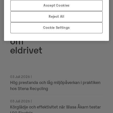
Accept Cookies
Reject All
Senaste
Cookie Settings
nyheterna
om
eldrivet
03 Juli 2026 |
Hög prestanda och låg miljöpåverkan i praktiken
hos Stena Recycling
03 Juli 2026 |
Körglädje och effektivitet när Wasa Åkarn testar