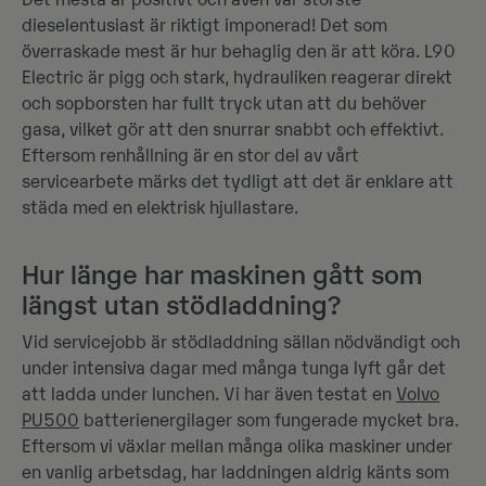
Det mesta är positivt och även vår störste
dieselentusiast är riktigt imponerad! Det som
överraskade mest är hur behaglig den är att köra. L90
Electric är pigg och stark, hydrauliken reagerar direkt
och sopborsten har fullt tryck utan att du behöver
gasa, vilket gör att den snurrar snabbt och effektivt.
Eftersom renhållning är en stor del av vårt
servicearbete märks det tydligt att det är enklare att
städa med en elektrisk hjullastare.
Hur länge har maskinen gått som
längst utan stödladdning?
Vid servicejobb är stödladdning sällan nödvändigt och
under intensiva dagar med många tunga lyft går det
att ladda under lunchen. Vi har även testat en
Volvo
PU500
batterienergilager som fungerade mycket bra.
Eftersom vi växlar mellan många olika maskiner under
en vanlig arbetsdag, har laddningen aldrig känts som