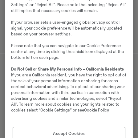
under GGN. Som en utveckling av detta har
Swecon till
Settings” or "Reject All". Please note that selecting "Reject All"
still implies that necessary cookies will remain.
tävlingen 2024 gått samman med
elmotorcykeltillverkaren Stark Future i en
banbrytande
If your browser sets a user-engaged global privacy control
satsning
med ett
eldrivet team
.
signal, your cookie preference will be automatically updated
based on your browser settings.
Please note that you can navigate to our Cookie Preference
center at any time by clicking the shield icon displayed at the
bottom left on each page.
Do Not Sell or Share My Personal Info – California Residents
If you are a California resident, you have the right to opt out of
the sale of your personal information or sharing for cross-
context behavioral advertising. To opt out of our sharing your
Senaste
personal information with third parties in connection with
advertising cookies and similar technologies, select "Reject
nyheterna
All". To learn more about cookies and your rights related to
cookies select “Cookie Settings” or see
Cookie Policy
om
Swecon
Accept Cookies