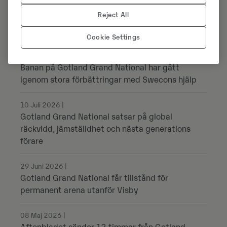
på GGN
Reject All
Cookie Settings
24 Juli 2026 |
Banan på Gotland Grand National har gått
igenom stora förbättringar med Swecons hjälp
10 Juli 2026 |
Gotland Grand National satsar på global
räckvidd, jämställdhet och nästa generations
förare
29 Juni 2026 |
Gotland Grand National får tillstånd för
permanent arena utanför Visby
08 Maj 2026 |