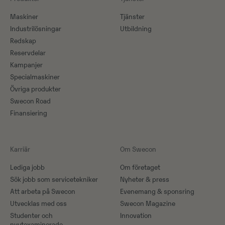
Maskiner​
Tjänster
Industrilösningar
Utbildning
Redskap
Reservdelar
Kampanjer
Specialmaskiner
Övriga produkter
Swecon Road
Finansiering
Karriär
Om Swecon
Lediga jobb
Om företaget
Sök jobb som servicetekniker
Nyheter & press
Att arbeta på Swecon
Evenemang & sponsring
Utvecklas med oss
Swecon Magazine
Studenter och
Innovation
nyutexaminerade