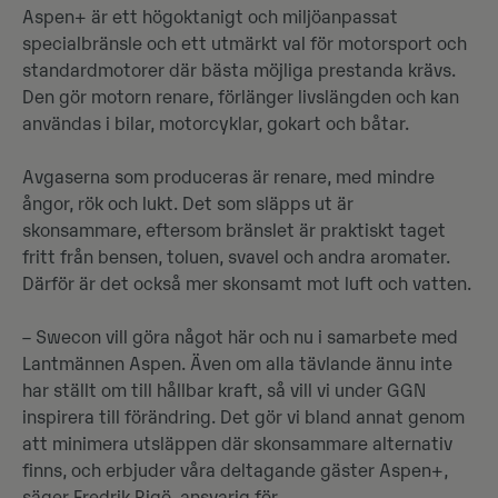
Aspen+ är ett högoktanigt och miljöanpassat
specialbränsle och ett utmärkt val för motorsport och
standardmotorer där bästa möjliga prestanda krävs.
Den gör motorn renare, förlänger livslängden och kan
användas i bilar, motorcyklar, gokart och båtar.
Avgaserna som produceras är renare, med mindre
ångor, rök och lukt. Det som släpps ut är
skonsammare, eftersom bränslet är praktiskt taget
fritt från bensen, toluen, svavel och andra aromater.
Därför är det också mer skonsamt mot luft och vatten.
– Swecon vill göra något här och nu i samarbete med
Lantmännen Aspen. Även om alla tävlande ännu inte
har ställt om till hållbar kraft, så vill vi under GGN
inspirera till förändring. Det gör vi bland annat genom
att minimera utsläppen där skonsammare alternativ
finns, och erbjuder våra deltagande gäster Aspen+,