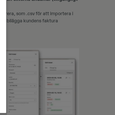
strera, som .csv för att importera i
att bilägga kundens faktura