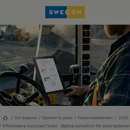
Om Swecon
Nyheter & press
Pressmeddelanden
2025
Effektivisera med Load Ticket - digitala lastkvitton för Volvo hjullasta