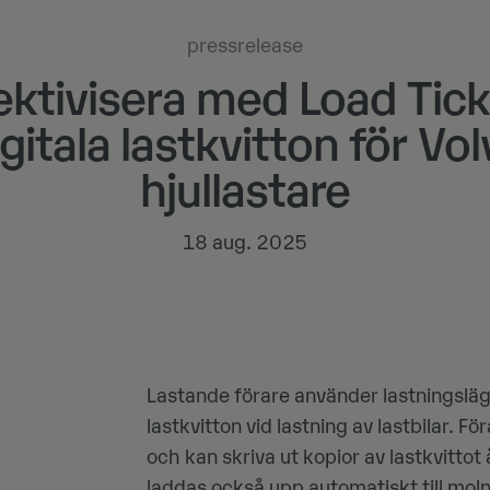
pressrelease
ektivisera med Load Tick
gitala lastkvitton för Vo
hjullastare
18 aug. 2025
Lastande förare använder lastningsläg
lastkvitton vid lastning av lastbilar. 
och kan skriva ut kopior av lastkvittot å
laddas också upp automatiskt till molne