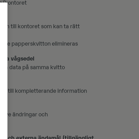
en/kontoret
onen till kontoret som kan ta rätt
ade papperskvitton elimineras
amma vågsedel
mla data på samma kvitto
gga till kompletterande information
lusive ändringar och
a och externa ändamål (tillgängligt