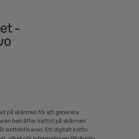
et -
lvo
et på skärmen för att generera
Föraren bekräftar kvittot på skärmen
t lastbilsföraren. Ett digitalt kvitto
t, vilket gör informationen tillgänglig