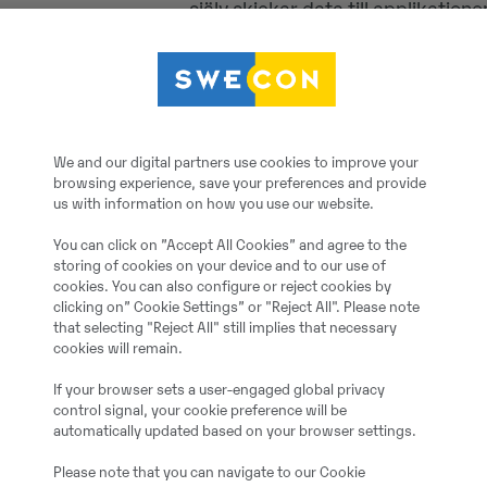
själv skickar data till applikation
Kvalitet på fakturaunderlag
Precis data överförs till applikati
betalt av kunden
Eventuella problem med borttapp
We and our digital partners use cookies to improve your
browsing experience, save your preferences and provide
Lasta flera olika material på s
us with information on how you use our website.
Effektivisera arbetsflödet och
sa
You can click on ”Accept All Cookies” and agree to the
storing of cookies on your device and to our use of
Redigering av felaktiga kvitton
cookies. You can also configure or reject cookies by
clicking on” Cookie Settings” or "Reject All". Please note
Möjlighet att korrigera fel och lä
that selecting "Reject All" still implies that necessary
cookies will remain.
Ändringslogg
If your browser sets a user-engaged global privacy
Få åtkomst till historisk data, ink
control signal, your cookie preference will be
redigeringsinformation
automatically updated based on your browser settings.
Please note that you can navigate to our Cookie
Exportera ärendedata för intern