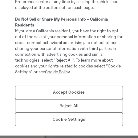
Preference center at any time by clicking the shield icon
i Excel-, CSV- eller PDF-format)
displayed at the bottom left on each page.
Exportera som .xlsx för att admini
Do Not Sell or Share My Personal Info – California
affärssystemet och som .pdf för 
Residents
If you are a California resident, you have the right to opt
out of the sale of your personal information or sharing for
cross-context behavioral advertising. To opt out of our
sharing your personal information with third parties in
connection with advertising cookies and similar
technologies, select "Reject All". To learn more about
cookies and your rights related to cookies select “Cookie
Settings” or see
Cookie Policy
Accept Cookies
Reject All
Cookie Settings