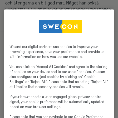
och äter gärna en bit god mat. Något han också
uppskattar väldigt mycket är att spendera tid i fjällen.
We and our digital partners use cookies to improve your
browsing experience, save your preferences and provide us
with information on how you use our website.
Senaste
You can click on ”Accept All Cookies” and agree to the storing
of cookies on your device and to our use of cookies. You can
nyheterna
also configure or reject cookies by clicking on” Cookie
Settings” or "Reject All". Please note that selecting "Reject All"
om
still implies that necessary cookies will remain.
Swecon
If your browser sets a user-engaged global privacy control
signal, your cookie preference will be automatically updated
based on your browser settings.
Please note that you can navigate to our Cookie Preference