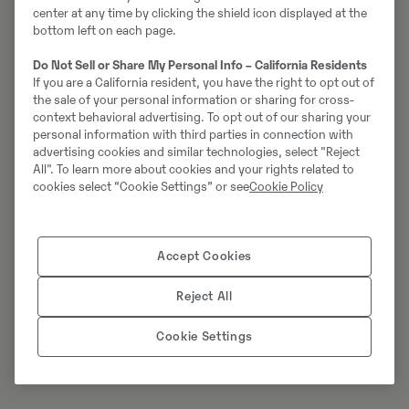
center at any time by clicking the shield icon displayed at the
22 Juni 2026 | News
bottom left on each page.
Låt Swecon sälja maskinen – och gör en god affär
Do Not Sell or Share My Personal Info – California Residents
If you are a California resident, you have the right to opt out of
02 Juni 2026 | News
the sale of your personal information or sharing for cross-
Volvo Penta hos Swecon - ett tajt team med
context behavioral advertising. To opt out of our sharing your
kundfokus
personal information with third parties in connection with
advertising cookies and similar technologies, select "Reject
All". To learn more about cookies and your rights related to
11 Maj 2026 | Blog_post
cookies select “Cookie Settings” or see
Cookie Policy
Jessica visar vägen för fler tjejer i verkstaden
05 Maj 2026 | Pressrelease
Accept Cookies
Henrik Olsson, eventtekniker på Swecon: "Mitt
härliga liv med maskiner"
Reject All
26 Mars 2026 | News
Cookie Settings
Resan mot ett mer jämställt Swecon