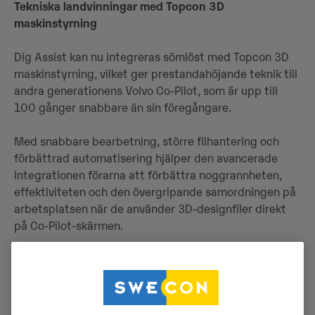
Tekniska landvinningar med Topcon 3D
maskinstyrning
Dig Assist kan nu integreras sömlöst med Topcon 3D
maskinstyrning, vilket ger prestandahöjande teknik till
andra generationens Volvo Co-Pilot, som är upp till
100 gånger snabbare än sin föregångare.
Med snabbare bearbetning, större filhantering och
förbättrad automatisering hjälper den avancerade
integrationen förarna att förbättra noggrannheten,
effektiviteten och den övergripande samordningen på
arbetsplatsen när de använder 3D-designfiler direkt
på Co-Pilot-skärmen.