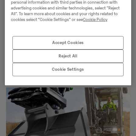
minskar.
personal information with third parties in connection with
advertising cookies and similar technologies, select "Reject
All". To learn more about cookies and your rights related to
Systemet använder sig av stryktåliga Bluetooth-
cookies select “Cookie Settings” or see
Cookie Policy
aktiverade Smart Tags som fästs på redskapet, med
insamlade redskapsuppgifter som delas mellan
arbetsledare och förare. I kombination med
Accept Cookies
mobilappen Volvo Attachment Detection kan
användarna enkelt hålla reda på var redskapen finns,
Reject All
hur de används och aktuell prestanda.
Cookie Settings