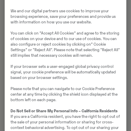
We and our digital partners use cookies to improve your
browsing experience, save your preferences and provide us
with information on how you use our website.
You can click on ”Accept All Cookies” and agree to the storing
of cookies on your device and to our use of cookies. You can
also configure or reject cookies by clicking on” Cookie
Settings” or "Reject All". Please note that selecting "Reject All"
still implies that necessary cookies will remain.
If your browser sets a user-engaged global privacy control
signal, your cookie preference will be automatically updated
based on your browser settings.
Spara tid och pengar med Attachment Detection
Please note that you can navigate to our Cookie Preference
center at any time by clicking the shield icon displayed at the
bottom left on each page.
Attachment Detection-systemet är den perfekta
lösningen för användningsområden med flera redskap
Do Not Sell or Share My Personal Info – California Residents
och bärare. Redskapsbytena går snabbare och svinnet
If you are a California resident, you have the right to opt out of
the sale of your personal information or sharing for cross-
i tid och kostnader som läggs på felaktiga skopval
context behavioral advertising. To opt out of our sharing your