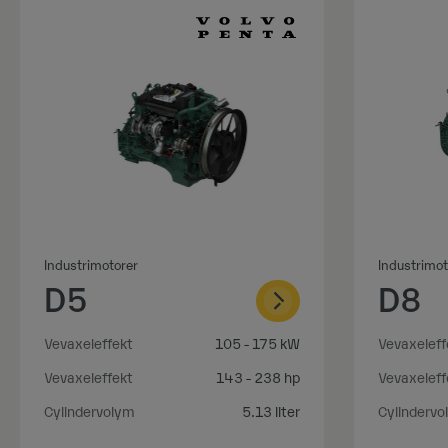
Industrimotorer
Industrimot
D5
D8
Vevaxeleffekt
105 - 175 kW
Vevaxeleff
Vevaxeleffekt
143 - 238 hp
Vevaxeleff
Cylindervolym
5.13 liter
Cylindervo