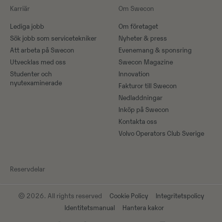
Karriär
Om Swecon
Lediga jobb
Om företaget
Sök jobb som servicetekniker
Nyheter & press
Att arbeta på Swecon
Evenemang & sponsring
Utvecklas med oss
Swecon Magazine
Studenter och
Innovation
nyutexaminerade
Fakturor till Swecon
Nedladdningar
Inköp på Swecon
Kontakta oss
Volvo Operators Club Sverige
Reservdelar
© 2026. All rights reserved
Cookie Policy
Integritetspolicy
Identitetsmanual
Hantera kakor