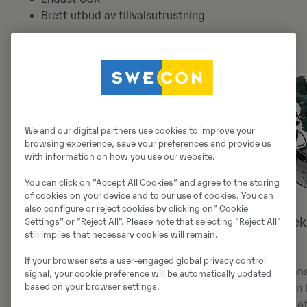
Brett utbud av tillvalsutrustning
We and our digital partners use cookies to improve your
browsing experience, save your preferences and provide us
with information on how you use our website.
You can click on ”Accept All Cookies” and agree to the storing
of cookies on your device and to our use of cookies. You can
also configure or reject cookies by clicking on” Cookie
Bränsleeffektivitet
Bränsleeffek
Settings” or "Reject All". Please note that selecting "Reject All"
still implies that necessary cookies will remain.
motor
Bränsleeffektiviteten i världsklass
If your browser sets a user-engaged global privacy control
hos D16-industrimotorn, i
För bättre bräns
signal, your cookie preference will be automatically updated
based on your browser settings.
kombination med det tillförlitliga
industrimotorn 
systemet för efterbehandling av
turbosystem, et