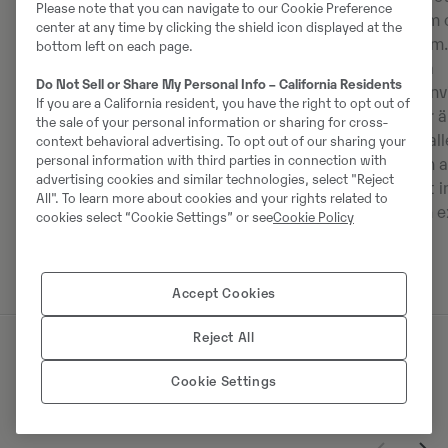
Please note that you can navigate to our Cookie Preference
avgaser (EATS), ger hög drifttid och
bränslesystem o
center at any time by clicking the shield icon displayed at the
lägre ägandekostnad.
laddluftsystem.
bottom left on each page.
lättillgängliga
Do Not Sell or Share My Personal Info – California Residents
installationsanv
If you are a California resident, you have the right to opt out of
CAD-modeller ä
the sale of your personal information or sharing for cross-
enkla att instal
context behavioral advertising. To opt out of our sharing your
personal information with third parties in connection with
Dessutom kan al
advertising cookies and similar technologies, select "Reject
behövs för att i
All". To learn more about cookies and your rights related to
beställas som e
cookies select “Cookie Settings” or see
Cookie Policy
Volvo Penta.
Accept Cookies
Reject All
Service och reservdelar
Cookie Settings