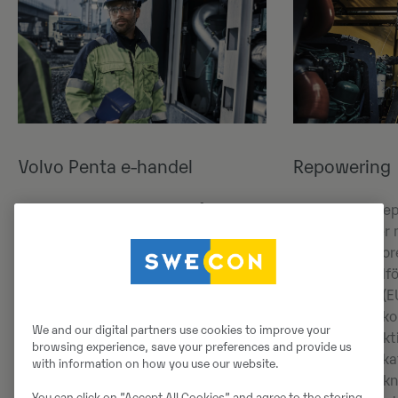
Volvo Penta e-handel
Repowering
Swecon ger dig smidig tillgång till
Volvo Penta Re
Volvo Penta originalreservdelar via
äldre maskiner
e‑handel. Genom Volvo Penta Shop
effektiva motore
kan du snabbt hitta rätt delar till din
prestanda, tillfö
industrimotor, se aktuella priser och
utsläppskrav (E
beställa när det passar dig – med
lösningar har k
We and our digital partners use cookies to improve your
stöd från våra experter vid behov.
play"-konstrukt
browsing experience, save your preferences and provide us
för olika applika
with information on how you use our website.
Läs mer om Volvo Pentas e-handel
bränsleförbrukn
You can click on ”Accept All Cookies” and agree to the storing