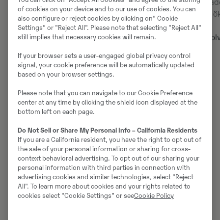
ägandekostnad
of cookies on your device and to our use of cookies. You can
underhåll och ök
also configure or reject cookies by clicking on” Cookie
Settings” or "Reject All". Please note that selecting "Reject All"
still implies that necessary cookies will remain.
Läs mer om Vol
If your browser sets a user-engaged global privacy control
signal, your cookie preference will be automatically updated
based on your browser settings.
FAQ
Please note that you can navigate to our Cookie Preference
center at any time by clicking the shield icon displayed at the
bottom left on each page.
Är Swecon en auktoriserad Volvo Penta‑verkstad?
Do Not Sell or Share My Personal Info – California Residents
Ja, Swecon är en auktoriserad partner och verkstad
If you are a California resident, you have the right to opt out of
för Volvo Penta i Sverige. Våra tekniker är utbildade
the sale of your personal information or sharing for cross-
enligt Volvo Pentas riktlinjer och arbetar med
context behavioral advertising. To opt out of our sharing your
personal information with third parties in connection with
originalreservdelar.
advertising cookies and similar technologies, select "Reject
All". To learn more about cookies and your rights related to
cookies select “Cookie Settings” or see
Cookie Policy
Vilken typ av service erbjuder Swecon för Volvo
Penta?