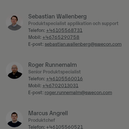
Sebastian Wallenberg
Produktspecialist applikation och support
Telefon:
+46105568731
Mobil:
+46765290758
E-post:
sebastian.wallenberg@swecon.com
Roger Runnemalm
Senior Produktspecialist
Telefon:
+46105560016
Mobil:
+46702013031
E-post:
roger.runnemalm@swecon.com
Marcus Angrell
Produktchef
Telefon:
+46105560521