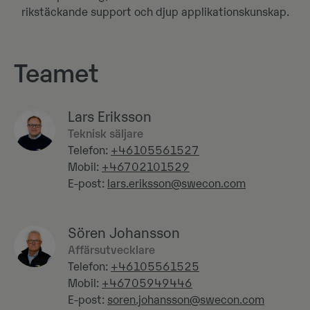
rikstäckande support och djup applikationskunskap.
Teamet
Lars Eriksson
Teknisk säljare
Telefon:
+46105561527
Mobil:
+46702101529
E-post:
lars.eriksson@swecon.com
Sören Johansson
Affärsutvecklare
Telefon:
+46105561525
Mobil:
+46705949446
E-post:
soren.johansson@swecon.com