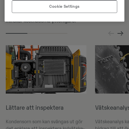
timmars motorolje-, hydraulolje- och
Cookie Settings
bränslefilterbyten för att nämna några exempel. Mer
synkroniserade serviceintervall ökar drifttiden och
minskar kostnaderna ytterligare.
Lättare att inspektera
Vätskeanaly
Kondensorn som kan svängas ut gör
Vätskeanalys ka
det enklare att inspektera kylvätske-
bidrag till att 