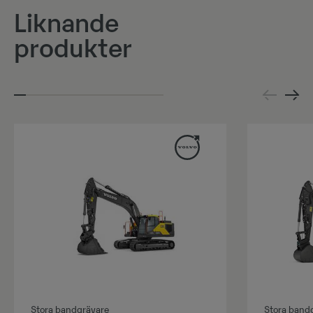
Liknande
produkter
Stora bandgrävare
Stora band