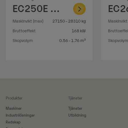
EC250E Hybrid
Maskinvikt (max)
27150 - 28310 kg
Maskinvikt
Bruttoeffekt
168 kW
Bruttoeffe
Skopvolym
0.56 - 1.76 m³
Skopvoly
Produkter
Tjänster
Maskiner​
Tjänster
Industrilösningar
Utbildning
Redskap