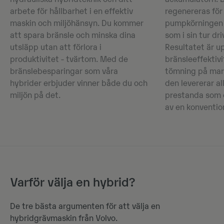
arbete för hållbarhet i en effektiv
regenereras för
maskin och miljöhänsyn. Du kommer
pumpkörningen 
att spara bränsle och minska dina
som i sin tur d
utsläpp utan att förlora i
Resultatet är u
produktivitet - tvärtom. Med de
bränsleeffektivi
bränslebesparingar som våra
tömning på mar
hybrider erbjuder vinner både du och
den levererar al
miljön på det.
prestanda som 
av en konventio
Varför välja en hybrid?
De tre bästa argumenten för att välja en
hybridgrävmaskin från Volvo.