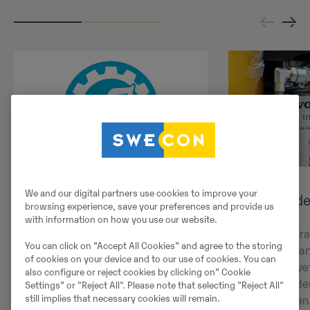
We and our digital partners use cookies to improve your
Attrahera högkvalificerade
Enklare unde
browsing experience, save your preferences and provide us
förare
with information on how you use our website.
Det nya elhydra
You can click on ”Accept All Cookies” and agree to the storing
Volvos hybridgrävmaskiner är inte
kräver färre sla
of cookies on your device and to our use of cookies. You can
bara en kvalitetsprodukt när det
minskar behovet
also configure or reject cookies by clicking on” Cookie
gäller den robusta konstruktionen
minimerar under
Settings” or "Reject All". Please note that selecting "Reject All"
still implies that necessary cookies will remain.
och motorn, utan även när det gäller
tillförlitlighete