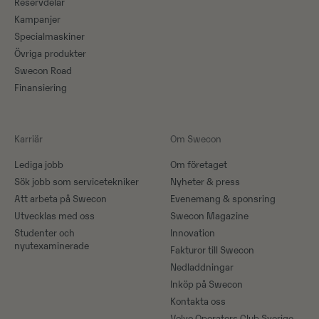
Reservdelar
Kampanjer
Specialmaskiner
Övriga produkter
Swecon Road
Finansiering
Karriär
Om Swecon
Lediga jobb
Om företaget
Sök jobb som servicetekniker
Nyheter & press
Att arbeta på Swecon
Evenemang & sponsring
Utvecklas med oss
Swecon Magazine
Studenter och
Innovation
nyutexaminerade
Fakturor till Swecon
Nedladdningar
Inköp på Swecon
Kontakta oss
Volvo Operators Club Sverige