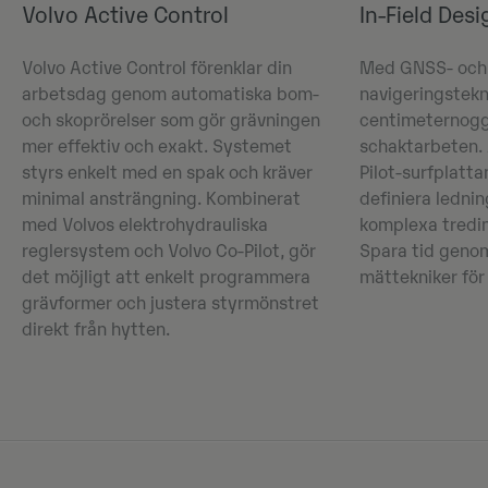
Volvo Active Control
In-Field Desi
Volvo Active Control förenklar din
Med GNSS- och
arbetsdag genom automatiska bom-
navigeringstekn
och skoprörelser som gör grävningen
centimeternogg
mer effektiv och exakt. Systemet
schaktarbeten.
styrs enkelt med en spak och kräver
Pilot-surfplatta
minimal ansträngning. Kombinerat
definiera ledni
med Volvos elektrohydrauliska
komplexa tredim
reglersystem och Volvo Co-Pilot, gör
Spara tid genom
det möjligt att enkelt programmera
mättekniker för 
grävformer och justera styrmönstret
direkt från hytten.