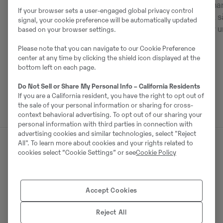
komforten för föraren. Det blir lättare
av motorolja har
If your browser sets a user-engaged global privacy control
att anställa högkvalificerade förare
1000 timmar, så
signal, your cookie preference will be automatically updated
när du har kvalitetsprodukter. Dessa
kostnaden för u
based on your browser settings.
förare har råd att vara kräsna när det
Please note that you can navigate to our Cookie Preference
gäller vilken maskin de arbetar med,
center at any time by clicking the shield icon displayed at the
så se till att du är en attraktiv
bottom left on each page.
arbetsgivare genom att välja en
Do Not Sell or Share My Personal Info – California Residents
Volvohybrid.
If you are a California resident, you have the right to opt out of
the sale of your personal information or sharing for cross-
context behavioral advertising. To opt out of our sharing your
personal information with third parties in connection with
advertising cookies and similar technologies, select "Reject
All". To learn more about cookies and your rights related to
cookies select “Cookie Settings” or see
Cookie Policy
Servicevänliga hybrider
Inget är bättre för att minska stilleståndstiden än inga
Accept Cookies
stillestånd alls. Volvos grävare har några av
branschens längsta serviceintervall, med 1000-
Reject All