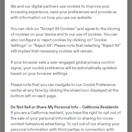
på olika sätt minimera sin miljöpåverkan. Under de
We and our digital partners use cookies to improve your
senaste åren har de fört ett mer systematiskt
browsing experience, save your preferences and provide us
hållbarhetsarbete i syfte att strukturera och
with information on how you use our website.
systematisera arbetet, samt att göra ytterligare
You can click on ”Accept All Cookies” and agree to the storing
framsteg inom området. Arbetsfordon har bytts ut
of cookies on your device and to our use of cookies. You can
mot mer miljövänliga alternativ, såsom
eldrift
och
also configure or reject cookies by clicking on” Cookie
fossilfria drivmedel. Från och med 2022 är det till
Settings” or "Reject All". Please note that selecting "Reject All"
still implies that necessary cookies will remain.
exempel HVO100 som används till generatorer och
hjullastare.
Läs Live Nation Environmental
If your browser sets a user-engaged global privacy control
Sustainability Charter här!
signal, your cookie preference will be automatically updated
based on your browser settings.
Please note that you can navigate to our Cookie Preference
center at any time by clicking the shield icon displayed at the
bottom left on each page.
Do Not Sell or Share My Personal Info – California Residents
If you are a California resident, you have the right to opt out of
the sale of your personal information or sharing for cross-
context behavioral advertising. To opt out of our sharing your
personal information with third parties in connection with