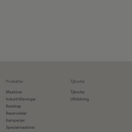
Produkter
Tjänster
Maskiner​
Tjänster
Industrilösningar
Utbildning
Redskap
Reservdelar
Kampanjer
Specialmaskiner