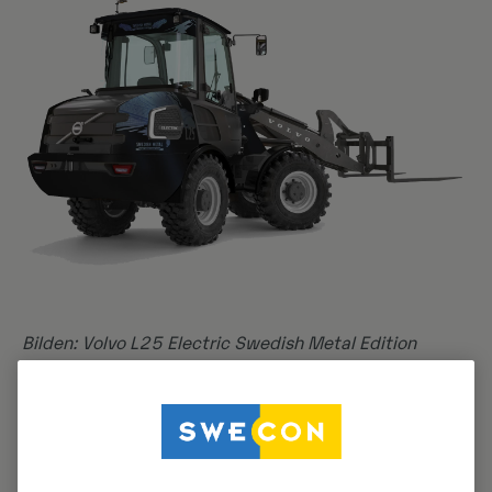
Bilden: Volvo L25 Electric Swedish Metal Edition
visades i Volvos och Swecons monter under Sweden
Rock Festival 2025.
Hållbar hårdrock
Sweden Rock Festival har under flera år arbetat för att