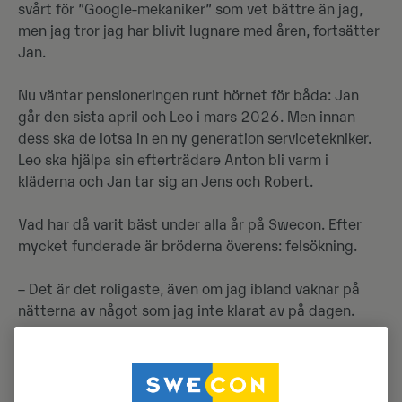
svårt för ”Google-mekaniker” som vet bättre än jag,
men jag tror jag har blivit lugnare med åren, fortsätter
Jan.
Nu väntar pensioneringen runt hörnet för båda: Jan
går den sista april och Leo i mars 2026. Men innan
dess ska de lotsa in en ny generation servicetekniker.
Leo ska hjälpa sin efterträdare Anton bli varm i
kläderna och Jan tar sig an Jens och Robert.
Vad har då varit bäst under alla år på Swecon. Efter
mycket funderade är bröderna överens: felsökning.
– Det är det roligaste, även om jag ibland vaknar på
nätterna av något som jag inte klarat av på dagen.
Men känslan när problemet är löst, det är den bästa,
säger Jan.