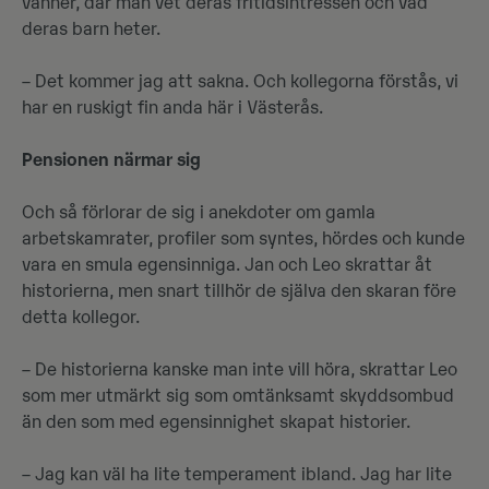
vänner, där man vet deras fritidsintressen och vad
deras barn heter.
– Det kommer jag att sakna. Och kollegorna förstås, vi
har en ruskigt fin anda här i Västerås.
Pensionen närmar sig
Och så förlorar de sig i anekdoter om gamla
arbetskamrater, profiler som syntes, hördes och kunde
vara en smula egensinniga. Jan och Leo skrattar åt
historierna, men snart tillhör de själva den skaran före
detta kollegor.
– De historierna kanske man inte vill höra, skrattar Leo
som mer utmärkt sig som omtänksamt skyddsombud
än den som med egensinnighet skapat historier.
– Jag kan väl ha lite temperament ibland. Jag har lite