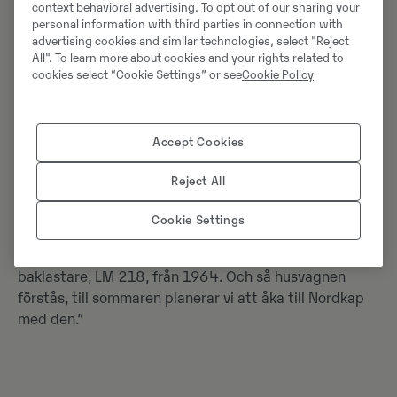
Ålder:
context behavioral advertising. To opt out of our sharing your
67 år
personal information with third parties in connection with
advertising cookies and similar technologies, select "Reject
All". To learn more about cookies and your rights related to
Familj:
cookies select “Cookie Settings” or see
Cookie Policy
Sambo med Mari, tre vuxna barn, fem barnbarn och
två bonusbarn
Accept Cookies
Bor:
Villa på landet i Romfartuna
Reject All
Fritidsintressen:
Cookie Settings
”Umgås med familjen, fixa med huset, fixa med
maskinerna – En Grålle från 1947 och en Volvo
baklastare, LM 218, från 1964. Och så husvagnen
förstås, till sommaren planerar vi att åka till Nordkap
med den.”