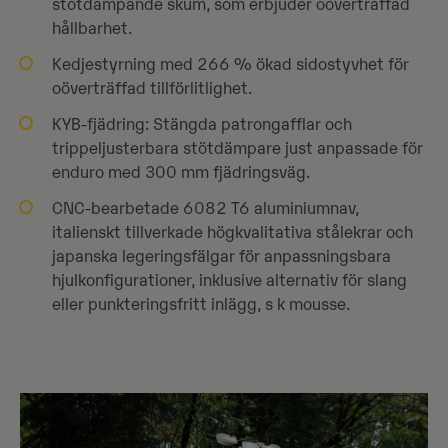
stötdämpande skum, som erbjuder oöverträffad
hållbarhet.
Kedjestyrning med 266 % ökad sidostyvhet för
oöverträffad tillförlitlighet.
KYB-fjädring: Stängda patrongafflar och
trippeljusterbara stötdämpare just anpassade för
enduro med 300 mm fjädringsväg.
CNC-bearbetade 6082 T6 aluminiumnav,
italienskt tillverkade högkvalitativa stålekrar och
japanska legeringsfälgar för anpassningsbara
hjulkonfigurationer, inklusive alternativ för slang
eller punkteringsfritt inlägg, s k mousse.