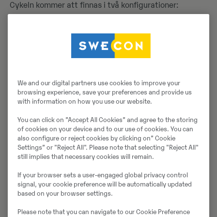
Cykeln kommer att finnas i två konfigurationer:
Standard (60 hk)
Alpha (80hk)
Förbeställningar är möjliga redan nu
, med globala
leveranser som börjar under första kvartalet 2025.
We and our digital partners use cookies to improve your
Förare kan beställa sin Stark VARG EX direkt via Stark
browsing experience, save your preferences and provide us
Futures hemsida eller via associerade återförsäljare.
with information on how you use our website.
You can click on ”Accept All Cookies” and agree to the storing
of cookies on your device and to our use of cookies. You can
also configure or reject cookies by clicking on” Cookie
Settings” or "Reject All". Please note that selecting "Reject All"
still implies that necessary cookies will remain.
If your browser sets a user-engaged global privacy control
signal, your cookie preference will be automatically updated
based on your browser settings.
Please note that you can navigate to our Cookie Preference